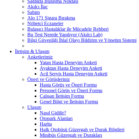
Sağlıkta Buluşma Noktası
Akılcı İlaç
Sabim
Alo 171 Sigara Bırakma
Nöbetçi Eczaneler
Bulaşıcı Hastalıklar ile Mücadele Rehberi
Bu Test Nerede Yapılıyor (Akılcı Lab)
Bilgi Güvenliği İhlal Olayı Bildirim ve Yönetim Sistemi
İletişim & Ulaşım
Anketlerimiz
Yatan Hasta Deneyim Anketi
Ayaktan Hasta Deneyim Anketi
Acil Servis Hasta Deneyim Anketi
Öneri ve Görüşleriniz
Hasta Görüş ve Öneri Formu
Personel Görüş ve Öneri Formu
Çalışan İletişim Formu
Genel Bilgi ve İletişim Formu
Ulaşım
Nasıl Gidilir?
Otopark Alanları
Harita
Halk Otobüsü Güzergah ve Durak Bilgileri
Minibüs Güzergah ve Durakları