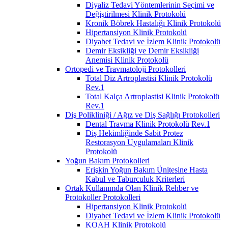
Diyaliz Tedavi Yöntemlerinin Seçimi ve
Değiştirilmesi Klinik Protokolü
Kronik Böbrek Hastalığı Klinik Protokolü
Hipertansiyon Klinik Protokolü
Diyabet Tedavi ve İzlem Klinik Protokolü
Demir Eksikliği ve Demir Eksikliği
Anemisi Klinik Protokolü
Ortopedi ve Travmatoloji Protokolleri
Total Diz Artroplastisi Klinik Protokolü
Rev.1
Total Kalça Artroplastisi Klinik Protokolü
Rev.1
Diş Polikliniği / Ağız ve Diş Sağlığı Protokolleri
Dental Travma Klinik Protokolü Rev.1
Diş Hekimliğinde Sabit Protez
Restorasyon Uygulamaları Klinik
Protokolü
Yoğun Bakım Protokolleri
Erişkin Yoğun Bakım Ünitesine Hasta
Kabul ve Taburculuk Kriterleri
Ortak Kullanımda Olan Klinik Rehber ve
Protokoller Protokolleri
Hipertansiyon Klinik Protokolü
Diyabet Tedavi ve İzlem Klinik Protokolü
KOAH Klinik Protokolü