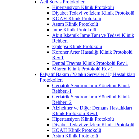
Acil Servis Protokolleri
Hipertansiyon Klinik Protokolü
Diyabet Tedavi ve İzlem Klinik Protokolü
KOAH Klinik Protokolü
Astım Klinik Protokolü
İnme Klinik Protokolü
Akut İskemik İnme Tanı ve Tedavi Klinik
Rehberi
Epilepsi Klinik Protokolü
Koroner Arter Hastalığı Klinik Protokolü
Rev.1
Dental Travma Klinik Protokolü Rev.1
Migren Klinik Protokolü Rev.1
Palyatif Bakım / Yataklı Servisler / İç Hastalıkları
Protokolleri
Geriatrik Sendromların Yönetimi Klinik
Rehberi-1
Geriatrik Sendromların Yönetimi Klinik
Rehberi-2
Alzheimer ve Diğer Demans Hastalıkları
Klinik Protokolü Rev.1
Hipertansiyon Klinik Protokolü
Diyabet Tedavi ve İzlem Klinik Protokolü
KOAH Klinik Protokolü
Astım Klinik Protokolü