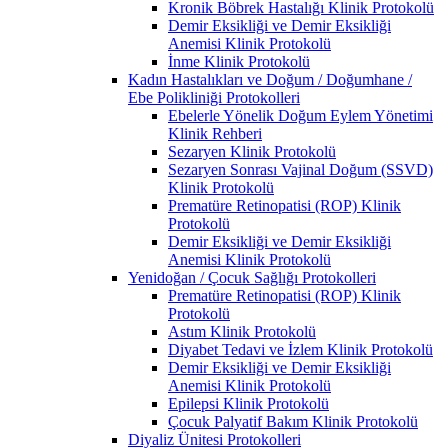
Kronik Böbrek Hastalığı Klinik Protokolü
Demir Eksikliği ve Demir Eksikliği
Anemisi Klinik Protokolü
İnme Klinik Protokolü
Kadın Hastalıkları ve Doğum / Doğumhane /
Ebe Polikliniği Protokolleri
Ebelerle Yönelik Doğum Eylem Yönetimi
Klinik Rehberi
Sezaryen Klinik Protokolü
Sezaryen Sonrası Vajinal Doğum (SSVD)
Klinik Protokolü
Prematüre Retinopatisi (ROP) Klinik
Protokolü
Demir Eksikliği ve Demir Eksikliği
Anemisi Klinik Protokolü
Yenidoğan / Çocuk Sağlığı Protokolleri
Prematüre Retinopatisi (ROP) Klinik
Protokolü
Astım Klinik Protokolü
Diyabet Tedavi ve İzlem Klinik Protokolü
Demir Eksikliği ve Demir Eksikliği
Anemisi Klinik Protokolü
Epilepsi Klinik Protokolü
Çocuk Palyatif Bakım Klinik Protokolü
Diyaliz Ünitesi Protokolleri