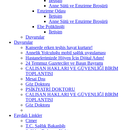
İletişim
Anne Sütü ve Emzirme Broşürü
Emzirme Odası
İletişim
Anne Sütü ve Emzirme Broşürü
Ebe Polikliniği
İletişim
Duyurular
Duyurular
Kanserde erken teşhis hayat kurtarır!
Annelik Yolculuğu mobil sağlık uygulaması
Hastanelerimizde Hijyen İçin Dijital Adım!
24 Temmuz Gazeteciler ve Basın Bayramı
ÇALIŞAN HAKLARI VE GÜVENLİĞİ BİRİM
TOPLANTISI
Mesai Dışı
Göz Doktoru
PSİKİYATRİ DOKTORU
ÇALIŞAN HAKLARI VE GÜVENLİĞİ BİRİM
TOPLANTISI
Göz Doktoru
Faydalı Linkler
Cimer
T.C. Sağlık Bakanlığı