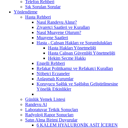
Telefon Rehberi
Sık Sorulan Sorular
Yönlendirme
Hasta Rehberi
Nasıl Randevu Alınır?
Ziyaretçi Saatleri ve Kuralları
Nasıl Muayene Olurum?
Muayene Saatleri
Hasta - Çalışan Hakları ve Sorumlulukları
Hasta Hakları Yönetmeliği
Hasta Çalışan Güvenliği Yönetmeliği
Hekim Seçme Hakkı
Engelli Rehberi
Refakat Politikamız ve Refakatçi Kuralları
Nöbetçi Eczaneler
Anlaşmalı Kurumlar
Koruyucu Sağlık ve Sağlığın Geliştirilmesine
Yönelik Etkinlikler
Günlük Yemek Listesi
Randevu Al
Laboratuvar Tetkik Sonuçları
Radyoloji Rapor Sonuçları
Satın Alma Birimi Duyurular
6 KALEM HYALURONİK ASİT İÇEREN