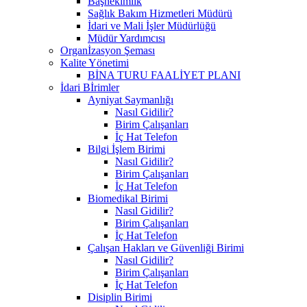
Başhekimlik
Sağlık Bakım Hizmetleri Müdürü
İdari ve Mali İşler Müdürlüğü
Müdür Yardımcısı
Organİzasyon Şeması
Kalite Yönetimi
BİNA TURU FAALİYET PLANI
İdari Bİrimler
Ayniyat Saymanlığı
Nasıl Gidilir?
Birim Çalışanları
İç Hat Telefon
Bilgi İşlem Birimi
Nasıl Gidilir?
Birim Çalışanları
İç Hat Telefon
Biomedikal Birimi
Nasıl Gidilir?
Birim Çalışanları
İç Hat Telefon
Çalışan Hakları ve Güvenliği Birimi
Nasıl Gidilir?
Birim Çalışanları
İç Hat Telefon
Disiplin Birimi