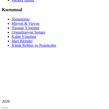
Merkez Binası
Kurumsal
Hastanemiz
Misyon & Vizyon
Hastane Yönetimi
Organİzasyon Şeması
Kalite Yönetimi
İdari Bİrimler
Klinik Rehber ve Protokoller
2026