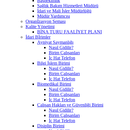
Başhekimlik
Sağlık Bakım Hizmetleri Müdürü
İdari ve Mali İşler Müdürlüğü
Müdür Yardımcısı
Organİzasyon Şeması
Kalite Yönetimi
BİNA TURU FAALİYET PLANI
İdari Bİrimler
Ayniyat Saymanlığı
Nasıl Gidilir?
Birim Çalışanları
İç Hat Telefon
Bilgi İşlem Birimi
Nasıl Gidilir?
Birim Çalışanları
İç Hat Telefon
Biomedikal Birimi
Nasıl Gidilir?
Birim Çalışanları
İç Hat Telefon
Çalışan Hakları ve Güvenliği Birimi
Nasıl Gidilir?
Birim Çalışanları
İç Hat Telefon
Disiplin Birimi