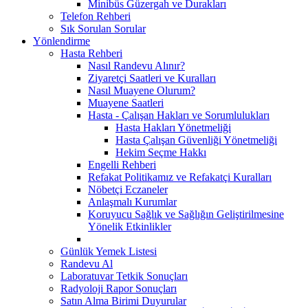
Minibüs Güzergah ve Durakları
Telefon Rehberi
Sık Sorulan Sorular
Yönlendirme
Hasta Rehberi
Nasıl Randevu Alınır?
Ziyaretçi Saatleri ve Kuralları
Nasıl Muayene Olurum?
Muayene Saatleri
Hasta - Çalışan Hakları ve Sorumlulukları
Hasta Hakları Yönetmeliği
Hasta Çalışan Güvenliği Yönetmeliği
Hekim Seçme Hakkı
Engelli Rehberi
Refakat Politikamız ve Refakatçi Kuralları
Nöbetçi Eczaneler
Anlaşmalı Kurumlar
Koruyucu Sağlık ve Sağlığın Geliştirilmesine
Yönelik Etkinlikler
Günlük Yemek Listesi
Randevu Al
Laboratuvar Tetkik Sonuçları
Radyoloji Rapor Sonuçları
Satın Alma Birimi Duyurular