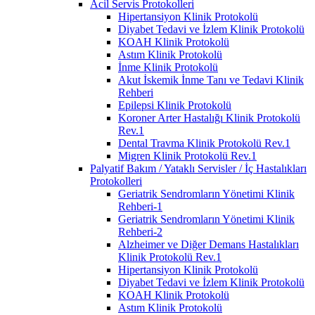
Acil Servis Protokolleri
Hipertansiyon Klinik Protokolü
Diyabet Tedavi ve İzlem Klinik Protokolü
KOAH Klinik Protokolü
Astım Klinik Protokolü
İnme Klinik Protokolü
Akut İskemik İnme Tanı ve Tedavi Klinik
Rehberi
Epilepsi Klinik Protokolü
Koroner Arter Hastalığı Klinik Protokolü
Rev.1
Dental Travma Klinik Protokolü Rev.1
Migren Klinik Protokolü Rev.1
Palyatif Bakım / Yataklı Servisler / İç Hastalıkları
Protokolleri
Geriatrik Sendromların Yönetimi Klinik
Rehberi-1
Geriatrik Sendromların Yönetimi Klinik
Rehberi-2
Alzheimer ve Diğer Demans Hastalıkları
Klinik Protokolü Rev.1
Hipertansiyon Klinik Protokolü
Diyabet Tedavi ve İzlem Klinik Protokolü
KOAH Klinik Protokolü
Astım Klinik Protokolü