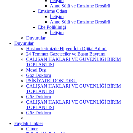
İletişim
Anne Sütü ve Emzirme Broşürü
Emzirme Odası
İletişim
Anne Sütü ve Emzirme Broşürü
Ebe Polikliniği
İletişim
Duyurular
Duyurular
Hastanelerimizde Hijyen İçin Dijital Adım!
24 Temmuz Gazeteciler ve Basın Bayramı
ÇALIŞAN HAKLARI VE GÜVENLİĞİ BİRİM
TOPLANTISI
Mesai Dışı
Göz Doktoru
PSİKİYATRİ DOKTORU
ÇALIŞAN HAKLARI VE GÜVENLİĞİ BİRİM
TOPLANTISI
Göz Doktoru
ÇALIŞAN HAKLARI VE GÜVENLİĞİ BİRİM
TOPLANTISI
Göz Doktoru
Faydalı Linkler
Cimer