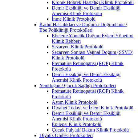
Kronik Böbrek Hastalığı Klinik Protokolü
Demir Eksikliği ve Demir Eksikliği
Anemisi Klinik Protokolü
İnme Klinik Protokolü
Kadın Hastalıkları ve Doğum / Doğumhane /
Ebe Polikliniği Protokolleri
Ebelerle Yönelik Doğum Eylem Yönetimi
Klinik Rehberi
Sezaryen Klinik Protokolü
Sezaryen Sonrası Vajinal Doğum (SSVD)
Klinik Protokolü
Prematüre Retinopatisi (ROP) Klinik
Protokolü
Demir Eksikliği ve Demir Eksikliği
Anemisi Klinik Protokolü
Yenidoğan / Çocuk Sağlığı Protokolleri
Prematüre Retinopatisi (ROP) Klinik
Protokolü
Astım Klinik Protokolü
Diyabet Tedavi ve İzlem Klinik Protokolü
Demir Eksikliği ve Demir Eksikliği
Anemisi Klinik Protokolü
Epilepsi Klinik Protokolü
Çocuk Palyatif Bakım Klinik Protokolü
Diyaliz Ünitesi Protokolleri