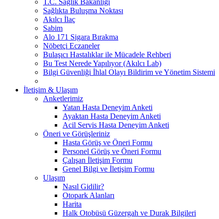
T.C. Sağlık Bakanlığı
Sağlıkta Buluşma Noktası
Akılcı İlaç
Sabim
Alo 171 Sigara Bırakma
Nöbetçi Eczaneler
Bulaşıcı Hastalıklar ile Mücadele Rehberi
Bu Test Nerede Yapılıyor (Akılcı Lab)
Bilgi Güvenliği İhlal Olayı Bildirim ve Yönetim Sistemi
İletişim & Ulaşım
Anketlerimiz
Yatan Hasta Deneyim Anketi
Ayaktan Hasta Deneyim Anketi
Acil Servis Hasta Deneyim Anketi
Öneri ve Görüşleriniz
Hasta Görüş ve Öneri Formu
Personel Görüş ve Öneri Formu
Çalışan İletişim Formu
Genel Bilgi ve İletişim Formu
Ulaşım
Nasıl Gidilir?
Otopark Alanları
Harita
Halk Otobüsü Güzergah ve Durak Bilgileri