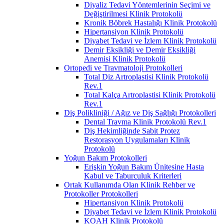
Diyaliz Tedavi Yöntemlerinin Seçimi ve
Değiştirilmesi Klinik Protokolü
Kronik Böbrek Hastalığı Klinik Protokolü
Hipertansiyon Klinik Protokolü
Diyabet Tedavi ve İzlem Klinik Protokolü
Demir Eksikliği ve Demir Eksikliği
Anemisi Klinik Protokolü
Ortopedi ve Travmatoloji Protokolleri
Total Diz Artroplastisi Klinik Protokolü
Rev.1
Total Kalça Artroplastisi Klinik Protokolü
Rev.1
Diş Polikliniği / Ağız ve Diş Sağlığı Protokolleri
Dental Travma Klinik Protokolü Rev.1
Diş Hekimliğinde Sabit Protez
Restorasyon Uygulamaları Klinik
Protokolü
Yoğun Bakım Protokolleri
Erişkin Yoğun Bakım Ünitesine Hasta
Kabul ve Taburculuk Kriterleri
Ortak Kullanımda Olan Klinik Rehber ve
Protokoller Protokolleri
Hipertansiyon Klinik Protokolü
Diyabet Tedavi ve İzlem Klinik Protokolü
KOAH Klinik Protokolü