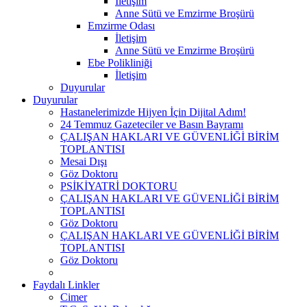
İletişim
Anne Sütü ve Emzirme Broşürü
Emzirme Odası
İletişim
Anne Sütü ve Emzirme Broşürü
Ebe Polikliniği
İletişim
Duyurular
Duyurular
Hastanelerimizde Hijyen İçin Dijital Adım!
24 Temmuz Gazeteciler ve Basın Bayramı
ÇALIŞAN HAKLARI VE GÜVENLİĞİ BİRİM
TOPLANTISI
Mesai Dışı
Göz Doktoru
PSİKİYATRİ DOKTORU
ÇALIŞAN HAKLARI VE GÜVENLİĞİ BİRİM
TOPLANTISI
Göz Doktoru
ÇALIŞAN HAKLARI VE GÜVENLİĞİ BİRİM
TOPLANTISI
Göz Doktoru
Faydalı Linkler
Cimer