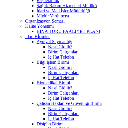
Başhekimlik
Sağlık Bakım Hizmetleri Müdürü
İdari ve Mali İşler Müdürlüğü
Müdür Yardımcısı
Organİzasyon Şeması
Kalite Yönetimi
BİNA TURU FAALİYET PLANI
İdari Bİrimler
Ayniyat Saymanlığı
Nasıl Gidilir?
Birim Çalışanları
İç Hat Telefon
Bilgi İşlem Birimi
Nasıl Gidilir?
Birim Çalışanları
İç Hat Telefon
Biomedikal Birimi
Nasıl Gidilir?
Birim Çalışanları
İç Hat Telefon
Çalışan Hakları ve Güvenliği Birimi
Nasıl Gidilir?
Birim Çalışanları
İç Hat Telefon
Disiplin Birimi