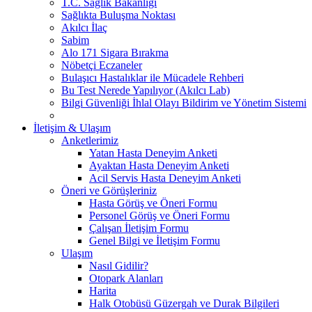
T.C. Sağlık Bakanlığı
Sağlıkta Buluşma Noktası
Akılcı İlaç
Sabim
Alo 171 Sigara Bırakma
Nöbetçi Eczaneler
Bulaşıcı Hastalıklar ile Mücadele Rehberi
Bu Test Nerede Yapılıyor (Akılcı Lab)
Bilgi Güvenliği İhlal Olayı Bildirim ve Yönetim Sistemi
İletişim & Ulaşım
Anketlerimiz
Yatan Hasta Deneyim Anketi
Ayaktan Hasta Deneyim Anketi
Acil Servis Hasta Deneyim Anketi
Öneri ve Görüşleriniz
Hasta Görüş ve Öneri Formu
Personel Görüş ve Öneri Formu
Çalışan İletişim Formu
Genel Bilgi ve İletişim Formu
Ulaşım
Nasıl Gidilir?
Otopark Alanları
Harita
Halk Otobüsü Güzergah ve Durak Bilgileri