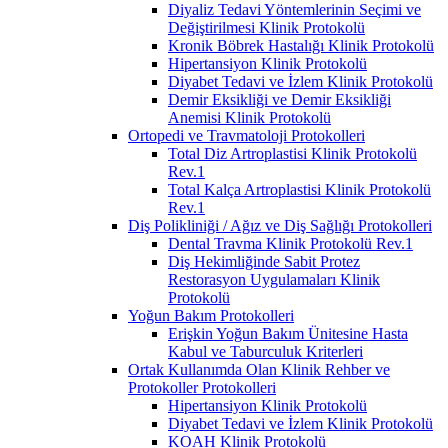
Diyaliz Tedavi Yöntemlerinin Seçimi ve
Değiştirilmesi Klinik Protokolü
Kronik Böbrek Hastalığı Klinik Protokolü
Hipertansiyon Klinik Protokolü
Diyabet Tedavi ve İzlem Klinik Protokolü
Demir Eksikliği ve Demir Eksikliği
Anemisi Klinik Protokolü
Ortopedi ve Travmatoloji Protokolleri
Total Diz Artroplastisi Klinik Protokolü
Rev.1
Total Kalça Artroplastisi Klinik Protokolü
Rev.1
Diş Polikliniği / Ağız ve Diş Sağlığı Protokolleri
Dental Travma Klinik Protokolü Rev.1
Diş Hekimliğinde Sabit Protez
Restorasyon Uygulamaları Klinik
Protokolü
Yoğun Bakım Protokolleri
Erişkin Yoğun Bakım Ünitesine Hasta
Kabul ve Taburculuk Kriterleri
Ortak Kullanımda Olan Klinik Rehber ve
Protokoller Protokolleri
Hipertansiyon Klinik Protokolü
Diyabet Tedavi ve İzlem Klinik Protokolü
KOAH Klinik Protokolü