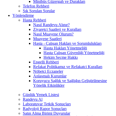
Minibüs Güzergah ve Durakları
Telefon Rehberi
Sık Sorulan Sorular
Yönlendirme
Hasta Rehberi
Nasıl Randevu Alınır?
Ziyaretçi Saatleri ve Kuralları
Nasıl Muayene Olurum?
Muayene Saatleri
Hasta - Çalışan Hakları ve Sorumlulukları
Hasta Hakları Yönetmeliği
Hasta Çalışan Güvenliği Yönetmeliği
Hekim Seçme Hakkı
Engelli Rehberi
Refakat Politikamız ve Refakatçi Kuralları
Nöbetçi Eczaneler
Anlaşmalı Kurumlar
Koruyucu Sağlık ve Sağlığın Geliştirilmesine
Yönelik Etkinlikler
Günlük Yemek Listesi
Randevu Al
Laboratuvar Tetkik Sonuçları
Radyoloji Rapor Sonuçları
Satın Alma Birimi Duyurular