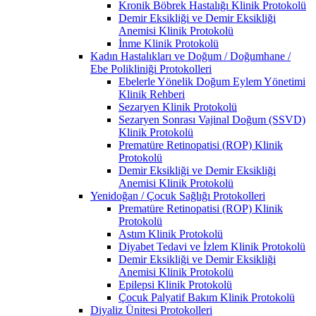
Kronik Böbrek Hastalığı Klinik Protokolü
Demir Eksikliği ve Demir Eksikliği
Anemisi Klinik Protokolü
İnme Klinik Protokolü
Kadın Hastalıkları ve Doğum / Doğumhane /
Ebe Polikliniği Protokolleri
Ebelerle Yönelik Doğum Eylem Yönetimi
Klinik Rehberi
Sezaryen Klinik Protokolü
Sezaryen Sonrası Vajinal Doğum (SSVD)
Klinik Protokolü
Prematüre Retinopatisi (ROP) Klinik
Protokolü
Demir Eksikliği ve Demir Eksikliği
Anemisi Klinik Protokolü
Yenidoğan / Çocuk Sağlığı Protokolleri
Prematüre Retinopatisi (ROP) Klinik
Protokolü
Astım Klinik Protokolü
Diyabet Tedavi ve İzlem Klinik Protokolü
Demir Eksikliği ve Demir Eksikliği
Anemisi Klinik Protokolü
Epilepsi Klinik Protokolü
Çocuk Palyatif Bakım Klinik Protokolü
Diyaliz Ünitesi Protokolleri