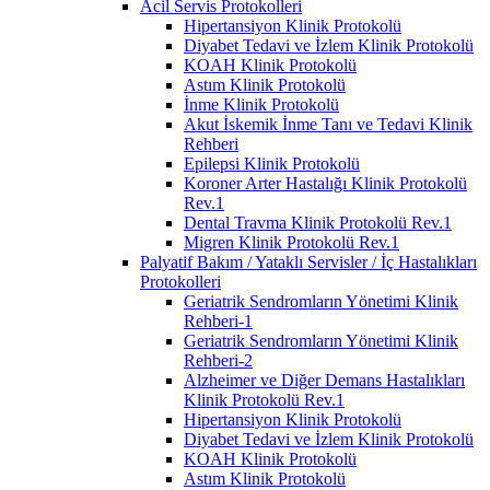
Acil Servis Protokolleri
Hipertansiyon Klinik Protokolü
Diyabet Tedavi ve İzlem Klinik Protokolü
KOAH Klinik Protokolü
Astım Klinik Protokolü
İnme Klinik Protokolü
Akut İskemik İnme Tanı ve Tedavi Klinik
Rehberi
Epilepsi Klinik Protokolü
Koroner Arter Hastalığı Klinik Protokolü
Rev.1
Dental Travma Klinik Protokolü Rev.1
Migren Klinik Protokolü Rev.1
Palyatif Bakım / Yataklı Servisler / İç Hastalıkları
Protokolleri
Geriatrik Sendromların Yönetimi Klinik
Rehberi-1
Geriatrik Sendromların Yönetimi Klinik
Rehberi-2
Alzheimer ve Diğer Demans Hastalıkları
Klinik Protokolü Rev.1
Hipertansiyon Klinik Protokolü
Diyabet Tedavi ve İzlem Klinik Protokolü
KOAH Klinik Protokolü
Astım Klinik Protokolü