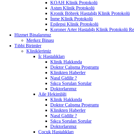
KOAH Klinik Protokolü
Astım Klinik Protokolü
Kronik Böbrek Hastalığı Klinik Protokolü
İnme Klinik Protokolü
Epilepsi Klinik Protokolü
Koroner Arter Hastalığı Klinik Protokolü R
Hizmet Binalarımız
Merkez Binası
Tıbbi Birimler
Kliniklerimiz
İç Hastalıkları
Klinik Hakkında
Doktor Çalışma Programı
Klinikten Haberler
Nasıl Gidilir ?
Sıkça Sorulan Sorular
Doktorlarımız
Aile Hekimliği
Klinik Hakkında
Doktor Çalışma Programı
Klinikten Haberler
Nasıl Gidilir ?
Sıkça Sorulan Sorular
Doktorlarımız
Çocuk Hastalıkları