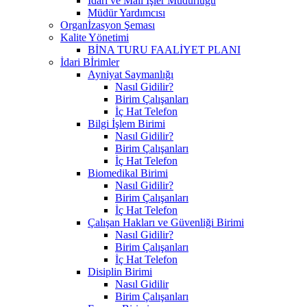
İdari ve Mali İşler Müdürlüğü
Müdür Yardımcısı
Organİzasyon Şeması
Kalite Yönetimi
BİNA TURU FAALİYET PLANI
İdari Bİrimler
Ayniyat Saymanlığı
Nasıl Gidilir?
Birim Çalışanları
İç Hat Telefon
Bilgi İşlem Birimi
Nasıl Gidilir?
Birim Çalışanları
İç Hat Telefon
Biomedikal Birimi
Nasıl Gidilir?
Birim Çalışanları
İç Hat Telefon
Çalışan Hakları ve Güvenliği Birimi
Nasıl Gidilir?
Birim Çalışanları
İç Hat Telefon
Disiplin Birimi
Nasıl Gidilir
Birim Çalışanları