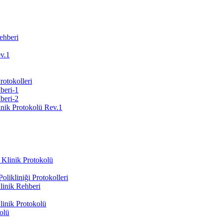
ehberi
ev.1
Protokolleri
beri-1
beri-2
inik Protokolü Rev.1
 Klinik Protokolü
likliniği Protokolleri
inik Rehberi
inik Protokolü
olü