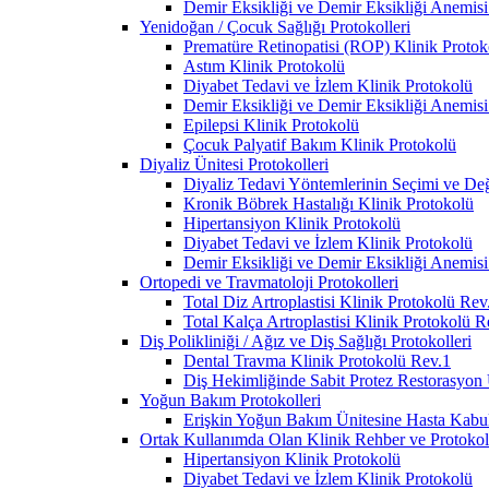
Demir Eksikliği ve Demir Eksikliği Anemisi
Yenidoğan / Çocuk Sağlığı Protokolleri
Prematüre Retinopatisi (ROP) Klinik Protok
Astım Klinik Protokolü
Diyabet Tedavi ve İzlem Klinik Protokolü
Demir Eksikliği ve Demir Eksikliği Anemisi
Epilepsi Klinik Protokolü
Çocuk Palyatif Bakım Klinik Protokolü
Diyaliz Ünitesi Protokolleri
Diyaliz Tedavi Yöntemlerinin Seçimi ve Deği
Kronik Böbrek Hastalığı Klinik Protokolü
Hipertansiyon Klinik Protokolü
Diyabet Tedavi ve İzlem Klinik Protokolü
Demir Eksikliği ve Demir Eksikliği Anemisi
Ortopedi ve Travmatoloji Protokolleri
Total Diz Artroplastisi Klinik Protokolü Rev
Total Kalça Artroplastisi Klinik Protokolü R
Diş Polikliniği / Ağız ve Diş Sağlığı Protokolleri
Dental Travma Klinik Protokolü Rev.1
Diş Hekimliğinde Sabit Protez Restorasyon
Yoğun Bakım Protokolleri
Erişkin Yoğun Bakım Ünitesine Hasta Kabul 
Ortak Kullanımda Olan Klinik Rehber ve Protokoll
Hipertansiyon Klinik Protokolü
Diyabet Tedavi ve İzlem Klinik Protokolü