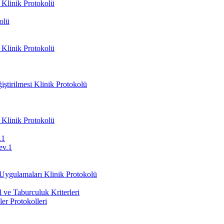
 Klinik Protokolü
olü
 Klinik Protokolü
ştirilmesi Klinik Protokolü
 Klinik Protokolü
.1
ev.1
 Uygulamaları Klinik Protokolü
ve Taburculuk Kriterleri
er Protokolleri