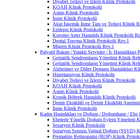
Diyabet Tedavi ve İzlem Klinik Protokolü
KOAH Klinik Protokolü
Astım Klinik Protokolü
İnme Klinik Protokolü
Akut İskemik İnme Tanı ve Tedavi Klinik R
Epilepsi Klinik Protokolü
Koroner Arter Hastalığı Klinik Protokolü R
Dental Travma Klinik Protokolü Rev.1
Migren Klinik Protokolü Rev.1
Palyatif Bakım / Yataklı Servisler / İç Hastalıkları 
Geriatrik Sendromların Yönetimi Klinik Reh
Geriatrik Sendromların Yönetimi Klinik Reh
Alzheimer ve Diğer Demans Hastalıkları Kl
Hipertansiyon Klinik Protokolü
Diyabet Tedavi ve İzlem Klinik Protokolü
KOAH Klinik Protokolü
Astım Klinik Protokolü
Kronik Böbrek Hastalığı Klinik Protokolü
Demir Eksikliği ve Demir Eksikliği Anemisi
İnme Klinik Protokolü
Kadın Hastalıkları ve Doğum / Doğumhane / Ebe Po
Ebelerle Yönelik Doğum Eylem Yönetimi Kl
Sezaryen Klinik Protokolü
Sezaryen Sonrası Vajinal Doğum (SSVD) Kl
Prematüre Retinopatisi (ROP) Klinik Protok