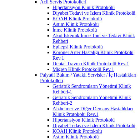
Acil Servis Protokolleri
Hipertansiyon Klinik Protokolü
Diyabet Tedavi ve İzlem Klinik Protokolü
KOAH Klinik Protokolü
Astım Klinik Protokolü
İnme Klinik Protokolü
Akut İskemik İnme Tanı ve Tedavi Klinik
Rehberi
Epilepsi Klinik Protokolü
Koroner Arter Hastalığı Klinik Protokolü
Rev.1
Dental Travma Klinik Protokolü Rev.1
Migren Klinik Protokolü Rev.1
Palyatif Bakım / Yataklı Servisler / İç Hastalıkları
Protokolleri
Geriatrik Sendromların Yönetimi Klinik
Rehberi-1
Geriatrik Sendromların Yönetimi Klinik
Rehberi-2
Alzheimer ve Diğer Demans Hastalıkları
Klinik Protokolü Rev.1
Hipertansiyon Klinik Protokolü
Diyabet Tedavi ve İzlem Klinik Protokolü
KOAH Klinik Protokolü
Astım Klinik Protokolü