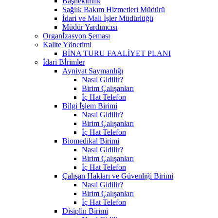
Başhekimlik
Sağlık Bakım Hizmetleri Müdürü
İdari ve Mali İşler Müdürlüğü
Müdür Yardımcısı
Organİzasyon Şeması
Kalite Yönetimi
BİNA TURU FAALİYET PLANI
İdari Bİrimler
Ayniyat Saymanlığı
Nasıl Gidilir?
Birim Çalışanları
İç Hat Telefon
Bilgi İşlem Birimi
Nasıl Gidilir?
Birim Çalışanları
İç Hat Telefon
Biomedikal Birimi
Nasıl Gidilir?
Birim Çalışanları
İç Hat Telefon
Çalışan Hakları ve Güvenliği Birimi
Nasıl Gidilir?
Birim Çalışanları
İç Hat Telefon
Disiplin Birimi