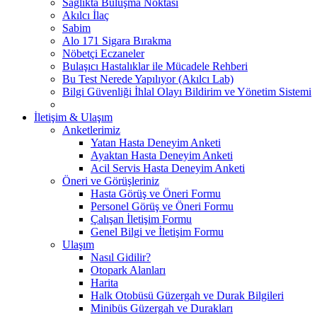
Sağlıkta Buluşma Noktası
Akılcı İlaç
Sabim
Alo 171 Sigara Bırakma
Nöbetçi Eczaneler
Bulaşıcı Hastalıklar ile Mücadele Rehberi
Bu Test Nerede Yapılıyor (Akılcı Lab)
Bilgi Güvenliği İhlal Olayı Bildirim ve Yönetim Sistemi
İletişim & Ulaşım
Anketlerimiz
Yatan Hasta Deneyim Anketi
Ayaktan Hasta Deneyim Anketi
Acil Servis Hasta Deneyim Anketi
Öneri ve Görüşleriniz
Hasta Görüş ve Öneri Formu
Personel Görüş ve Öneri Formu
Çalışan İletişim Formu
Genel Bilgi ve İletişim Formu
Ulaşım
Nasıl Gidilir?
Otopark Alanları
Harita
Halk Otobüsü Güzergah ve Durak Bilgileri
Minibüs Güzergah ve Durakları