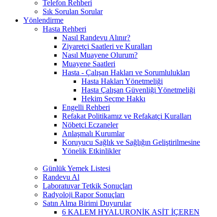
Telefon Rehberi
Sık Sorulan Sorular
Yönlendirme
Hasta Rehberi
Nasıl Randevu Alınır?
Ziyaretçi Saatleri ve Kuralları
Nasıl Muayene Olurum?
Muayene Saatleri
Hasta - Çalışan Hakları ve Sorumlulukları
Hasta Hakları Yönetmeliği
Hasta Çalışan Güvenliği Yönetmeliği
Hekim Seçme Hakkı
Engelli Rehberi
Refakat Politikamız ve Refakatçi Kuralları
Nöbetçi Eczaneler
Anlaşmalı Kurumlar
Koruyucu Sağlık ve Sağlığın Geliştirilmesine
Yönelik Etkinlikler
Günlük Yemek Listesi
Randevu Al
Laboratuvar Tetkik Sonuçları
Radyoloji Rapor Sonuçları
Satın Alma Birimi Duyurular
6 KALEM HYALURONİK ASİT İÇEREN