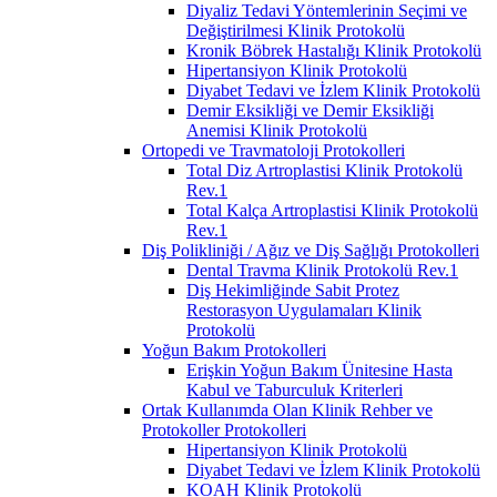
Diyaliz Tedavi Yöntemlerinin Seçimi ve
Değiştirilmesi Klinik Protokolü
Kronik Böbrek Hastalığı Klinik Protokolü
Hipertansiyon Klinik Protokolü
Diyabet Tedavi ve İzlem Klinik Protokolü
Demir Eksikliği ve Demir Eksikliği
Anemisi Klinik Protokolü
Ortopedi ve Travmatoloji Protokolleri
Total Diz Artroplastisi Klinik Protokolü
Rev.1
Total Kalça Artroplastisi Klinik Protokolü
Rev.1
Diş Polikliniği / Ağız ve Diş Sağlığı Protokolleri
Dental Travma Klinik Protokolü Rev.1
Diş Hekimliğinde Sabit Protez
Restorasyon Uygulamaları Klinik
Protokolü
Yoğun Bakım Protokolleri
Erişkin Yoğun Bakım Ünitesine Hasta
Kabul ve Taburculuk Kriterleri
Ortak Kullanımda Olan Klinik Rehber ve
Protokoller Protokolleri
Hipertansiyon Klinik Protokolü
Diyabet Tedavi ve İzlem Klinik Protokolü
KOAH Klinik Protokolü