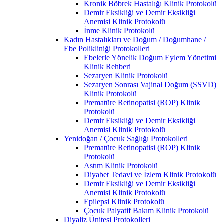
Kronik Böbrek Hastalığı Klinik Protokolü
Demir Eksikliği ve Demir Eksikliği
Anemisi Klinik Protokolü
İnme Klinik Protokolü
Kadın Hastalıkları ve Doğum / Doğumhane /
Ebe Polikliniği Protokolleri
Ebelerle Yönelik Doğum Eylem Yönetimi
Klinik Rehberi
Sezaryen Klinik Protokolü
Sezaryen Sonrası Vajinal Doğum (SSVD)
Klinik Protokolü
Prematüre Retinopatisi (ROP) Klinik
Protokolü
Demir Eksikliği ve Demir Eksikliği
Anemisi Klinik Protokolü
Yenidoğan / Çocuk Sağlığı Protokolleri
Prematüre Retinopatisi (ROP) Klinik
Protokolü
Astım Klinik Protokolü
Diyabet Tedavi ve İzlem Klinik Protokolü
Demir Eksikliği ve Demir Eksikliği
Anemisi Klinik Protokolü
Epilepsi Klinik Protokolü
Çocuk Palyatif Bakım Klinik Protokolü
Diyaliz Ünitesi Protokolleri