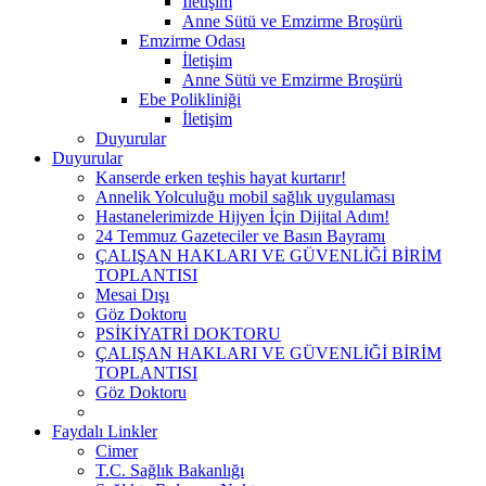
İletişim
Anne Sütü ve Emzirme Broşürü
Emzirme Odası
İletişim
Anne Sütü ve Emzirme Broşürü
Ebe Polikliniği
İletişim
Duyurular
Duyurular
Kanserde erken teşhis hayat kurtarır!
Annelik Yolculuğu mobil sağlık uygulaması
Hastanelerimizde Hijyen İçin Dijital Adım!
24 Temmuz Gazeteciler ve Basın Bayramı
ÇALIŞAN HAKLARI VE GÜVENLİĞİ BİRİM
TOPLANTISI
Mesai Dışı
Göz Doktoru
PSİKİYATRİ DOKTORU
ÇALIŞAN HAKLARI VE GÜVENLİĞİ BİRİM
TOPLANTISI
Göz Doktoru
Faydalı Linkler
Cimer
T.C. Sağlık Bakanlığı