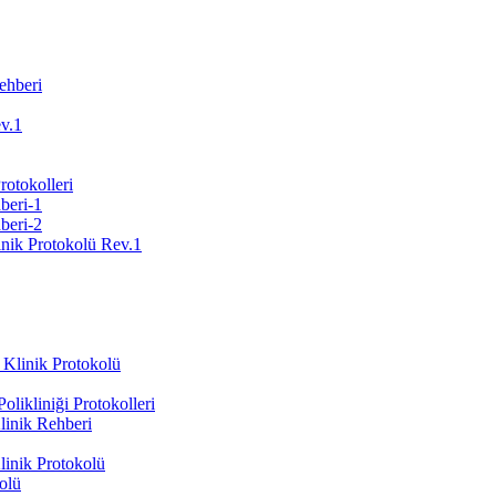
ehberi
ev.1
Protokolleri
beri-1
beri-2
inik Protokolü Rev.1
 Klinik Protokolü
likliniği Protokolleri
inik Rehberi
inik Protokolü
olü