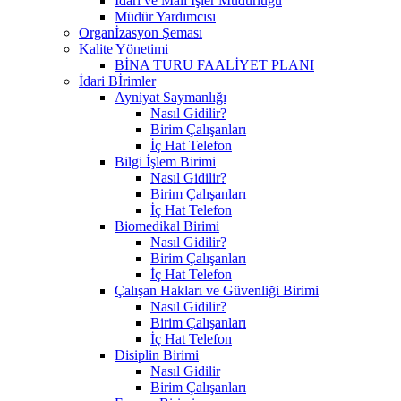
İdari ve Mali İşler Müdürlüğü
Müdür Yardımcısı
Organİzasyon Şeması
Kalite Yönetimi
BİNA TURU FAALİYET PLANI
İdari Bİrimler
Ayniyat Saymanlığı
Nasıl Gidilir?
Birim Çalışanları
İç Hat Telefon
Bilgi İşlem Birimi
Nasıl Gidilir?
Birim Çalışanları
İç Hat Telefon
Biomedikal Birimi
Nasıl Gidilir?
Birim Çalışanları
İç Hat Telefon
Çalışan Hakları ve Güvenliği Birimi
Nasıl Gidilir?
Birim Çalışanları
İç Hat Telefon
Disiplin Birimi
Nasıl Gidilir
Birim Çalışanları