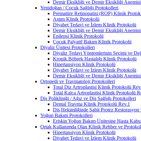
Demir Eksikliği ve Demir Eksikliği Anemisi
Yenidoğan / Çocuk Sağlığı Protokolleri
Prematüre Retinopatisi (ROP) Klinik Protok
Astım Klinik Protokolü
Diyabet Tedavi ve İzlem Klinik Protokolü
Demir Eksikliği ve Demir Eksikliği Anemisi
Epilepsi Klinik Protokolü
Çocuk Palyatif Bakım Klinik Protokolü
Diyaliz Ünitesi Protokolleri
Diyaliz Tedavi Yöntemlerinin Seçimi ve Deği
Kronik Böbrek Hastalığı Klinik Protokolü
Hipertansiyon Klinik Protokolü
Diyabet Tedavi ve İzlem Klinik Protokolü
Demir Eksikliği ve Demir Eksikliği Anemisi
Ortopedi ve Travmatoloji Protokolleri
Total Diz Artroplastisi Klinik Protokolü Rev
Total Kalça Artroplastisi Klinik Protokolü R
Diş Polikliniği / Ağız ve Diş Sağlığı Protokolleri
Dental Travma Klinik Protokolü Rev.1
Diş Hekimliğinde Sabit Protez Restorasyon
Yoğun Bakım Protokolleri
Erişkin Yoğun Bakım Ünitesine Hasta Kabul 
Ortak Kullanımda Olan Klinik Rehber ve Protokoll
Hipertansiyon Klinik Protokolü
Diyabet Tedavi ve İzlem Klinik Protokolü