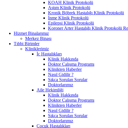
KOAH Klinik Protokolü
Astım Klinik Protokolü
Kronik Böbrek Hastalığı Klinik Protokolü
İnme Klinik Protokolü
Epilepsi Klinik Protokolü
Koroner Arter Hastalığı Klinik Protokolü R
Hizmet Binalarımız
Merkez Binası
Tıbbi Birimler
Kliniklerimiz
İç Hastalıkları
Klinik Hakkında
Doktor Çalışma Programı
Klinikten Haberler
Nasıl Gidilir ?
Sıkça Sorulan Sorular
Doktorlarımız
Aile Hekimliği
Klinik Hakkında
Doktor Çalışma Programı
Klinikten Haberler
Nasıl Gidilir ?
Sıkça Sorulan Sorular
Doktorlarımız
Çocuk Hastalıkları