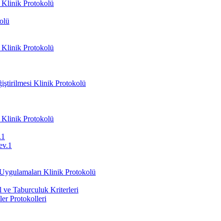
 Klinik Protokolü
olü
 Klinik Protokolü
ştirilmesi Klinik Protokolü
 Klinik Protokolü
.1
ev.1
 Uygulamaları Klinik Protokolü
ve Taburculuk Kriterleri
er Protokolleri