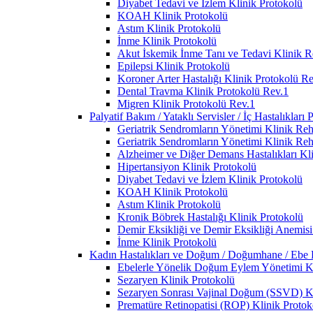
Diyabet Tedavi ve İzlem Klinik Protokolü
KOAH Klinik Protokolü
Astım Klinik Protokolü
İnme Klinik Protokolü
Akut İskemik İnme Tanı ve Tedavi Klinik R
Epilepsi Klinik Protokolü
Koroner Arter Hastalığı Klinik Protokolü R
Dental Travma Klinik Protokolü Rev.1
Migren Klinik Protokolü Rev.1
Palyatif Bakım / Yataklı Servisler / İç Hastalıkları 
Geriatrik Sendromların Yönetimi Klinik Reh
Geriatrik Sendromların Yönetimi Klinik Reh
Alzheimer ve Diğer Demans Hastalıkları Kl
Hipertansiyon Klinik Protokolü
Diyabet Tedavi ve İzlem Klinik Protokolü
KOAH Klinik Protokolü
Astım Klinik Protokolü
Kronik Böbrek Hastalığı Klinik Protokolü
Demir Eksikliği ve Demir Eksikliği Anemisi
İnme Klinik Protokolü
Kadın Hastalıkları ve Doğum / Doğumhane / Ebe Po
Ebelerle Yönelik Doğum Eylem Yönetimi Kl
Sezaryen Klinik Protokolü
Sezaryen Sonrası Vajinal Doğum (SSVD) Kl
Prematüre Retinopatisi (ROP) Klinik Protok