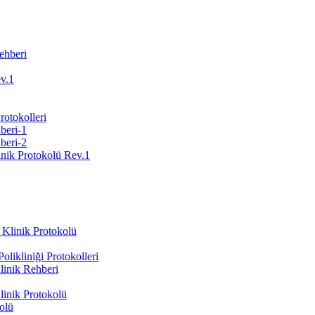
ehberi
ev.1
Protokolleri
beri-1
beri-2
inik Protokolü Rev.1
 Klinik Protokolü
likliniği Protokolleri
inik Rehberi
inik Protokolü
olü