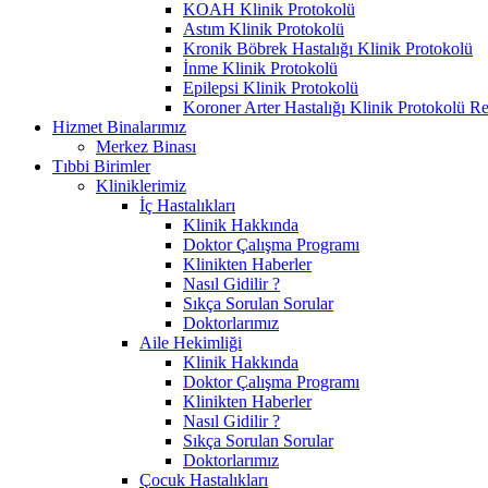
KOAH Klinik Protokolü
Astım Klinik Protokolü
Kronik Böbrek Hastalığı Klinik Protokolü
İnme Klinik Protokolü
Epilepsi Klinik Protokolü
Koroner Arter Hastalığı Klinik Protokolü R
Hizmet Binalarımız
Merkez Binası
Tıbbi Birimler
Kliniklerimiz
İç Hastalıkları
Klinik Hakkında
Doktor Çalışma Programı
Klinikten Haberler
Nasıl Gidilir ?
Sıkça Sorulan Sorular
Doktorlarımız
Aile Hekimliği
Klinik Hakkında
Doktor Çalışma Programı
Klinikten Haberler
Nasıl Gidilir ?
Sıkça Sorulan Sorular
Doktorlarımız
Çocuk Hastalıkları