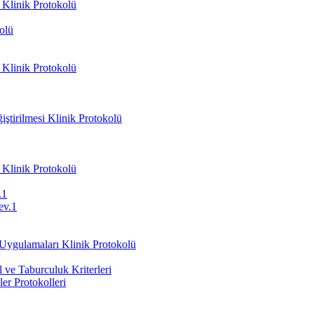
 Klinik Protokolü
olü
 Klinik Protokolü
ştirilmesi Klinik Protokolü
 Klinik Protokolü
.1
ev.1
 Uygulamaları Klinik Protokolü
ve Taburculuk Kriterleri
er Protokolleri