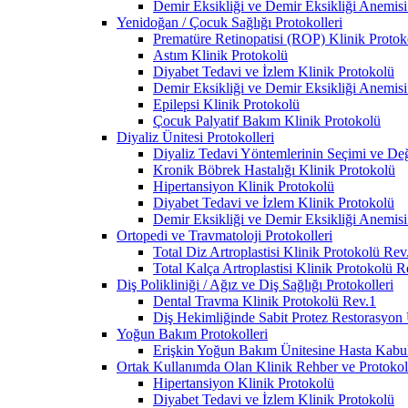
Demir Eksikliği ve Demir Eksikliği Anemisi
Yenidoğan / Çocuk Sağlığı Protokolleri
Prematüre Retinopatisi (ROP) Klinik Protok
Astım Klinik Protokolü
Diyabet Tedavi ve İzlem Klinik Protokolü
Demir Eksikliği ve Demir Eksikliği Anemisi
Epilepsi Klinik Protokolü
Çocuk Palyatif Bakım Klinik Protokolü
Diyaliz Ünitesi Protokolleri
Diyaliz Tedavi Yöntemlerinin Seçimi ve Deği
Kronik Böbrek Hastalığı Klinik Protokolü
Hipertansiyon Klinik Protokolü
Diyabet Tedavi ve İzlem Klinik Protokolü
Demir Eksikliği ve Demir Eksikliği Anemisi
Ortopedi ve Travmatoloji Protokolleri
Total Diz Artroplastisi Klinik Protokolü Rev
Total Kalça Artroplastisi Klinik Protokolü R
Diş Polikliniği / Ağız ve Diş Sağlığı Protokolleri
Dental Travma Klinik Protokolü Rev.1
Diş Hekimliğinde Sabit Protez Restorasyon
Yoğun Bakım Protokolleri
Erişkin Yoğun Bakım Ünitesine Hasta Kabul 
Ortak Kullanımda Olan Klinik Rehber ve Protokoll
Hipertansiyon Klinik Protokolü
Diyabet Tedavi ve İzlem Klinik Protokolü