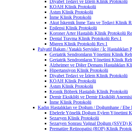
Diyabet Tedavi ve İzlem Klinik Protokolü
KOAH Klinik Protokolü
Astım Klinik Protokolü
İnme Klinik Protokolü
Akut İskemik İnme Tanı ve Tedavi Klinik R
Epilepsi Klinik Protokolü
Koroner Arter Hastalığı Klinik Protokolü R
Dental Travma Klinik Protokolü Rev.1
Migren Klinik Protokolü Rev.1
Palyatif Bakım / Yataklı Servisler / İç Hastalıkları 
Geriatrik Sendromların Yönetimi Klinik Reh
Geriatrik Sendromların Yönetimi Klinik Reh
Alzheimer ve Diğer Demans Hastalıkları Kl
Hipertansiyon Klinik Protokolü
Diyabet Tedavi ve İzlem Klinik Protokolü
KOAH Klinik Protokolü
Astım Klinik Protokolü
Kronik Böbrek Hastalığı Klinik Protokolü
Demir Eksikliği ve Demir Eksikliği Anemisi
İnme Klinik Protokolü
Kadın Hastalıkları ve Doğum / Doğumhane / Ebe Po
Ebelerle Yönelik Doğum Eylem Yönetimi Kl
Sezaryen Klinik Protokolü
Sezaryen Sonrası Vajinal Doğum (SSVD) Kl
Prematüre Retinopatisi (ROP) Klinik Protok