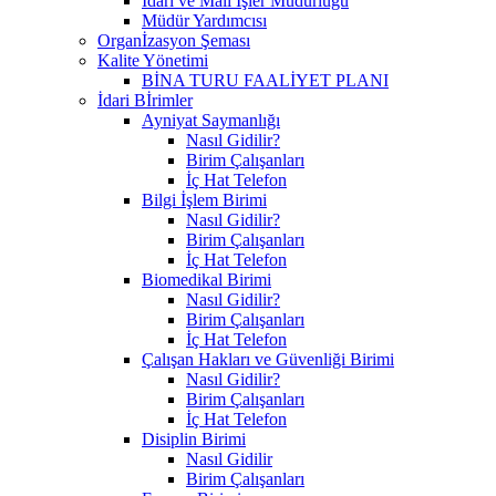
İdari ve Mali İşler Müdürlüğü
Müdür Yardımcısı
Organİzasyon Şeması
Kalite Yönetimi
BİNA TURU FAALİYET PLANI
İdari Bİrimler
Ayniyat Saymanlığı
Nasıl Gidilir?
Birim Çalışanları
İç Hat Telefon
Bilgi İşlem Birimi
Nasıl Gidilir?
Birim Çalışanları
İç Hat Telefon
Biomedikal Birimi
Nasıl Gidilir?
Birim Çalışanları
İç Hat Telefon
Çalışan Hakları ve Güvenliği Birimi
Nasıl Gidilir?
Birim Çalışanları
İç Hat Telefon
Disiplin Birimi
Nasıl Gidilir
Birim Çalışanları