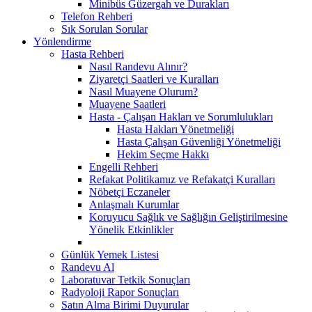
Minibüs Güzergah ve Durakları
Telefon Rehberi
Sık Sorulan Sorular
Yönlendirme
Hasta Rehberi
Nasıl Randevu Alınır?
Ziyaretçi Saatleri ve Kuralları
Nasıl Muayene Olurum?
Muayene Saatleri
Hasta - Çalışan Hakları ve Sorumlulukları
Hasta Hakları Yönetmeliği
Hasta Çalışan Güvenliği Yönetmeliği
Hekim Seçme Hakkı
Engelli Rehberi
Refakat Politikamız ve Refakatçi Kuralları
Nöbetçi Eczaneler
Anlaşmalı Kurumlar
Koruyucu Sağlık ve Sağlığın Geliştirilmesine
Yönelik Etkinlikler
Günlük Yemek Listesi
Randevu Al
Laboratuvar Tetkik Sonuçları
Radyoloji Rapor Sonuçları
Satın Alma Birimi Duyurular