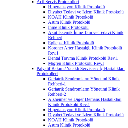
Acil Servis Protokolleri
Hipertansiyon Klinik Protokolü
Diyabet Tedavi ve İzlem Klinik Protokolü
KOAH Klinik Protokolü
Astım Klinik Protokolü
İnme Klinik Protokolü
Akut İskemik İnme Tanı ve Tedavi Klinik
Rehberi
Epilepsi Klinik Protokolü
Koroner Arter Hastalığı Klinik Protokolü
Rev.1
Dental Travma Klinik Protokolü Rev.1
Migren Klinik Protokolü Rev.1
Palyatif Bakım / Yataklı Servisler / İç Hastalıkları
Protokolleri
Geriatrik Sendromların Yönetimi Klinik
Rehberi-1
Geriatrik Sendromların Yönetimi Klinik
Rehberi-2
Alzheimer ve Diğer Demans Hastalıkları
Klinik Protokolü Rev.1
Hipertansiyon Klinik Protokolü
Diyabet Tedavi ve İzlem Klinik Protokolü
KOAH Klinik Protokolü
Astım Klinik Protokolü