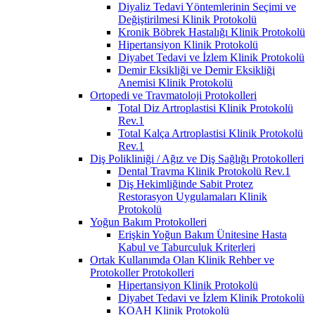
Diyaliz Tedavi Yöntemlerinin Seçimi ve
Değiştirilmesi Klinik Protokolü
Kronik Böbrek Hastalığı Klinik Protokolü
Hipertansiyon Klinik Protokolü
Diyabet Tedavi ve İzlem Klinik Protokolü
Demir Eksikliği ve Demir Eksikliği
Anemisi Klinik Protokolü
Ortopedi ve Travmatoloji Protokolleri
Total Diz Artroplastisi Klinik Protokolü
Rev.1
Total Kalça Artroplastisi Klinik Protokolü
Rev.1
Diş Polikliniği / Ağız ve Diş Sağlığı Protokolleri
Dental Travma Klinik Protokolü Rev.1
Diş Hekimliğinde Sabit Protez
Restorasyon Uygulamaları Klinik
Protokolü
Yoğun Bakım Protokolleri
Erişkin Yoğun Bakım Ünitesine Hasta
Kabul ve Taburculuk Kriterleri
Ortak Kullanımda Olan Klinik Rehber ve
Protokoller Protokolleri
Hipertansiyon Klinik Protokolü
Diyabet Tedavi ve İzlem Klinik Protokolü
KOAH Klinik Protokolü