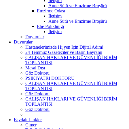
İletişim
Anne Sütü ve Emzirme Broşürü
Emzirme Odası
İletişim
Anne Sütü ve Emzirme Broşürü
Ebe Polikliniği
İletişim
Duyurular
Duyurular
Hastanelerimizde Hijyen İçin Dijital Adım!
24 Temmuz Gazeteciler ve Basın Bayramı
ÇALIŞAN HAKLARI VE GÜVENLİĞİ BİRİM
TOPLANTISI
Mesai Dışı
Göz Doktoru
PSİKİYATRİ DOKTORU
ÇALIŞAN HAKLARI VE GÜVENLİĞİ BİRİM
TOPLANTISI
Göz Doktoru
ÇALIŞAN HAKLARI VE GÜVENLİĞİ BİRİM
TOPLANTISI
Göz Doktoru
Faydalı Linkler
Cimer