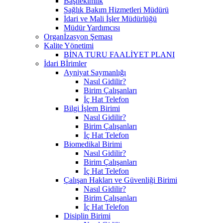
Başhekimlik
Sağlık Bakım Hizmetleri Müdürü
İdari ve Mali İşler Müdürlüğü
Müdür Yardımcısı
Organİzasyon Şeması
Kalite Yönetimi
BİNA TURU FAALİYET PLANI
İdari Bİrimler
Ayniyat Saymanlığı
Nasıl Gidilir?
Birim Çalışanları
İç Hat Telefon
Bilgi İşlem Birimi
Nasıl Gidilir?
Birim Çalışanları
İç Hat Telefon
Biomedikal Birimi
Nasıl Gidilir?
Birim Çalışanları
İç Hat Telefon
Çalışan Hakları ve Güvenliği Birimi
Nasıl Gidilir?
Birim Çalışanları
İç Hat Telefon
Disiplin Birimi