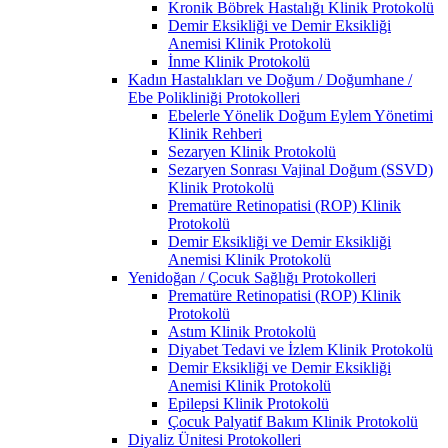
Kronik Böbrek Hastalığı Klinik Protokolü
Demir Eksikliği ve Demir Eksikliği
Anemisi Klinik Protokolü
İnme Klinik Protokolü
Kadın Hastalıkları ve Doğum / Doğumhane /
Ebe Polikliniği Protokolleri
Ebelerle Yönelik Doğum Eylem Yönetimi
Klinik Rehberi
Sezaryen Klinik Protokolü
Sezaryen Sonrası Vajinal Doğum (SSVD)
Klinik Protokolü
Prematüre Retinopatisi (ROP) Klinik
Protokolü
Demir Eksikliği ve Demir Eksikliği
Anemisi Klinik Protokolü
Yenidoğan / Çocuk Sağlığı Protokolleri
Prematüre Retinopatisi (ROP) Klinik
Protokolü
Astım Klinik Protokolü
Diyabet Tedavi ve İzlem Klinik Protokolü
Demir Eksikliği ve Demir Eksikliği
Anemisi Klinik Protokolü
Epilepsi Klinik Protokolü
Çocuk Palyatif Bakım Klinik Protokolü
Diyaliz Ünitesi Protokolleri