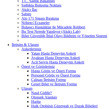
T.C. Sağlık Bakanlığı
Sağlıkta Buluşma Noktası
Akılcı İlaç
Sabim
Alo 171 Sigara Bırakma
Nöbetçi Eczaneler
Bulaşıcı Hastalıklar ile Mücadele Rehberi
Bu Test Nerede Yapılıyor (Akılcı Lab)
Bilgi Güvenliği İhlal Olayı Bildirim ve Yönetim Sistemi
İletişim & Ulaşım
Anketlerimiz
Yatan Hasta Deneyim Anketi
Ayaktan Hasta Deneyim Anketi
Acil Servis Hasta Deneyim Anketi
Öneri ve Görüşleriniz
Hasta Görüş ve Öneri Formu
Personel Görüş ve Öneri Formu
Çalışan İletişim Formu
Genel Bilgi ve İletişim Formu
Ulaşım
Nasıl Gidilir?
Otopark Alanları
Harita
Halk Otobüsü Güzergah ve Durak Bilgileri