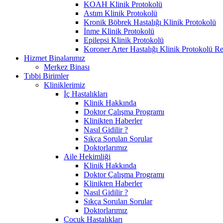
KOAH Klinik Protokolü
Astım Klinik Protokolü
Kronik Böbrek Hastalığı Klinik Protokolü
İnme Klinik Protokolü
Epilepsi Klinik Protokolü
Koroner Arter Hastalığı Klinik Protokolü R
Hizmet Binalarımız
Merkez Binası
Tıbbi Birimler
Kliniklerimiz
İç Hastalıkları
Klinik Hakkında
Doktor Çalışma Programı
Klinikten Haberler
Nasıl Gidilir ?
Sıkça Sorulan Sorular
Doktorlarımız
Aile Hekimliği
Klinik Hakkında
Doktor Çalışma Programı
Klinikten Haberler
Nasıl Gidilir ?
Sıkça Sorulan Sorular
Doktorlarımız
Çocuk Hastalıkları