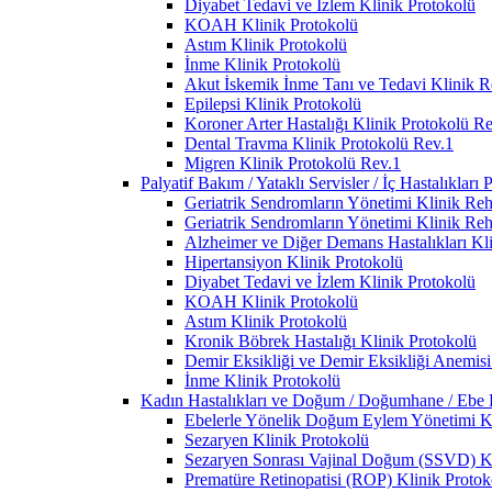
Diyabet Tedavi ve İzlem Klinik Protokolü
KOAH Klinik Protokolü
Astım Klinik Protokolü
İnme Klinik Protokolü
Akut İskemik İnme Tanı ve Tedavi Klinik R
Epilepsi Klinik Protokolü
Koroner Arter Hastalığı Klinik Protokolü R
Dental Travma Klinik Protokolü Rev.1
Migren Klinik Protokolü Rev.1
Palyatif Bakım / Yataklı Servisler / İç Hastalıkları 
Geriatrik Sendromların Yönetimi Klinik Reh
Geriatrik Sendromların Yönetimi Klinik Reh
Alzheimer ve Diğer Demans Hastalıkları Kl
Hipertansiyon Klinik Protokolü
Diyabet Tedavi ve İzlem Klinik Protokolü
KOAH Klinik Protokolü
Astım Klinik Protokolü
Kronik Böbrek Hastalığı Klinik Protokolü
Demir Eksikliği ve Demir Eksikliği Anemisi
İnme Klinik Protokolü
Kadın Hastalıkları ve Doğum / Doğumhane / Ebe Po
Ebelerle Yönelik Doğum Eylem Yönetimi Kl
Sezaryen Klinik Protokolü
Sezaryen Sonrası Vajinal Doğum (SSVD) Kl
Prematüre Retinopatisi (ROP) Klinik Protok