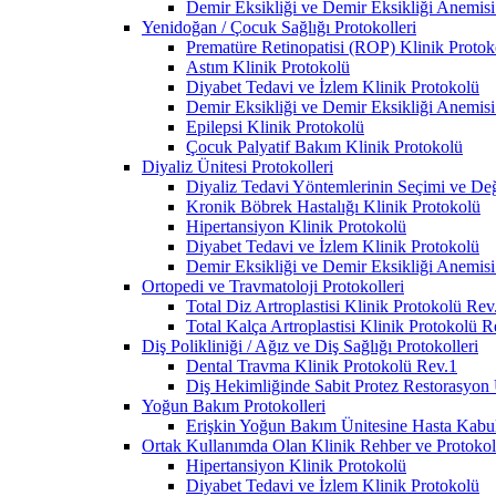
Demir Eksikliği ve Demir Eksikliği Anemisi
Yenidoğan / Çocuk Sağlığı Protokolleri
Prematüre Retinopatisi (ROP) Klinik Protok
Astım Klinik Protokolü
Diyabet Tedavi ve İzlem Klinik Protokolü
Demir Eksikliği ve Demir Eksikliği Anemisi
Epilepsi Klinik Protokolü
Çocuk Palyatif Bakım Klinik Protokolü
Diyaliz Ünitesi Protokolleri
Diyaliz Tedavi Yöntemlerinin Seçimi ve Deği
Kronik Böbrek Hastalığı Klinik Protokolü
Hipertansiyon Klinik Protokolü
Diyabet Tedavi ve İzlem Klinik Protokolü
Demir Eksikliği ve Demir Eksikliği Anemisi
Ortopedi ve Travmatoloji Protokolleri
Total Diz Artroplastisi Klinik Protokolü Rev
Total Kalça Artroplastisi Klinik Protokolü R
Diş Polikliniği / Ağız ve Diş Sağlığı Protokolleri
Dental Travma Klinik Protokolü Rev.1
Diş Hekimliğinde Sabit Protez Restorasyon
Yoğun Bakım Protokolleri
Erişkin Yoğun Bakım Ünitesine Hasta Kabul 
Ortak Kullanımda Olan Klinik Rehber ve Protokoll
Hipertansiyon Klinik Protokolü
Diyabet Tedavi ve İzlem Klinik Protokolü