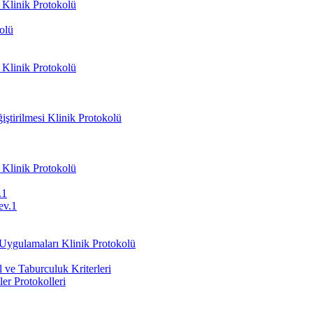
 Klinik Protokolü
olü
 Klinik Protokolü
ştirilmesi Klinik Protokolü
 Klinik Protokolü
.1
ev.1
 Uygulamaları Klinik Protokolü
ve Taburculuk Kriterleri
er Protokolleri