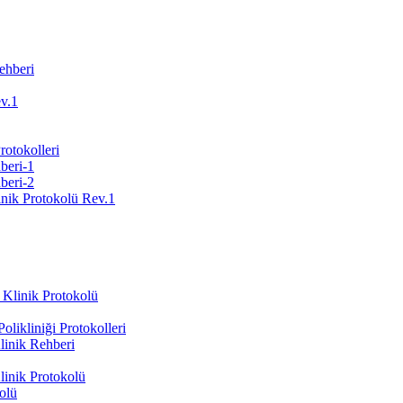
ehberi
ev.1
Protokolleri
beri-1
beri-2
inik Protokolü Rev.1
 Klinik Protokolü
likliniği Protokolleri
inik Rehberi
inik Protokolü
olü