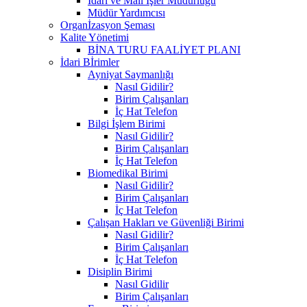
İdari ve Mali İşler Müdürlüğü
Müdür Yardımcısı
Organİzasyon Şeması
Kalite Yönetimi
BİNA TURU FAALİYET PLANI
İdari Bİrimler
Ayniyat Saymanlığı
Nasıl Gidilir?
Birim Çalışanları
İç Hat Telefon
Bilgi İşlem Birimi
Nasıl Gidilir?
Birim Çalışanları
İç Hat Telefon
Biomedikal Birimi
Nasıl Gidilir?
Birim Çalışanları
İç Hat Telefon
Çalışan Hakları ve Güvenliği Birimi
Nasıl Gidilir?
Birim Çalışanları
İç Hat Telefon
Disiplin Birimi
Nasıl Gidilir
Birim Çalışanları