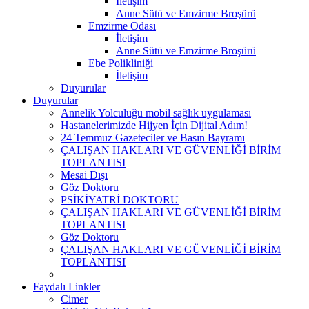
İletişim
Anne Sütü ve Emzirme Broşürü
Emzirme Odası
İletişim
Anne Sütü ve Emzirme Broşürü
Ebe Polikliniği
İletişim
Duyurular
Duyurular
Annelik Yolculuğu mobil sağlık uygulaması
Hastanelerimizde Hijyen İçin Dijital Adım!
24 Temmuz Gazeteciler ve Basın Bayramı
ÇALIŞAN HAKLARI VE GÜVENLİĞİ BİRİM
TOPLANTISI
Mesai Dışı
Göz Doktoru
PSİKİYATRİ DOKTORU
ÇALIŞAN HAKLARI VE GÜVENLİĞİ BİRİM
TOPLANTISI
Göz Doktoru
ÇALIŞAN HAKLARI VE GÜVENLİĞİ BİRİM
TOPLANTISI
Faydalı Linkler
Cimer