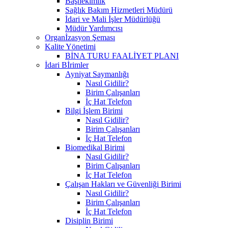
Başhekimlik
Sağlık Bakım Hizmetleri Müdürü
İdari ve Mali İşler Müdürlüğü
Müdür Yardımcısı
Organİzasyon Şeması
Kalite Yönetimi
BİNA TURU FAALİYET PLANI
İdari Bİrimler
Ayniyat Saymanlığı
Nasıl Gidilir?
Birim Çalışanları
İç Hat Telefon
Bilgi İşlem Birimi
Nasıl Gidilir?
Birim Çalışanları
İç Hat Telefon
Biomedikal Birimi
Nasıl Gidilir?
Birim Çalışanları
İç Hat Telefon
Çalışan Hakları ve Güvenliği Birimi
Nasıl Gidilir?
Birim Çalışanları
İç Hat Telefon
Disiplin Birimi