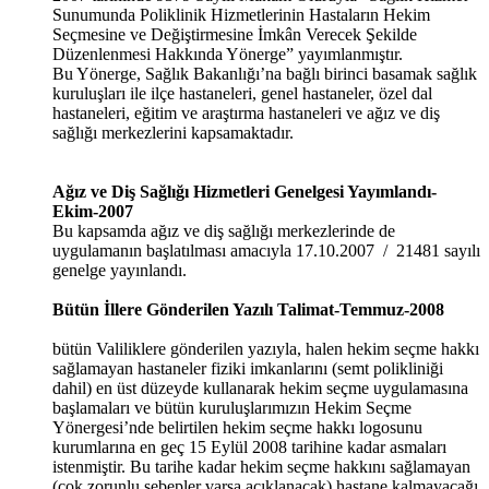
Sunumunda Poliklinik Hizmetlerinin Hastaların Hekim
Seçmesine ve Değiştirmesine İmkân Verecek Şekilde
Düzenlenmesi Hakkında Yönerge” yayımlanmıştır.
Bu Yönerge, Sağlık Bakanlığı’na bağlı birinci basamak sağlık
kuruluşları ile ilçe hastaneleri, genel hastaneler, özel dal
hastaneleri, eğitim ve araştırma hastaneleri ve ağız ve diş
sağlığı merkezlerini kapsamaktadır.
Ağız ve Diş Sağlığı Hizmetleri Genelgesi Yayımlandı-
Ekim-2007
Bu kapsamda ağız ve diş sağlığı merkezlerinde de
uygulamanın başlatılması amacıyla 17.10.2007 / 21481 sayılı
genelge yayınlandı.
Bütün İllere Gönderilen Yazılı Talimat-Temmuz-2008
bütün Valiliklere gönderilen yazıyla, halen hekim seçme hakkı
sağlamayan hastaneler fiziki imkanlarını (semt polikliniği
dahil) en üst düzeyde kullanarak hekim seçme uygulamasına
başlamaları ve bütün kuruluşlarımızın Hekim Seçme
Yönergesi’nde belirtilen hekim seçme hakkı logosunu
kurumlarına en geç 15 Eylül 2008 tarihine kadar asmaları
istenmiştir. Bu tarihe kadar hekim seçme hakkını sağlamayan
(çok zorunlu sebepler varsa açıklanacak) hastane kalmayacağı