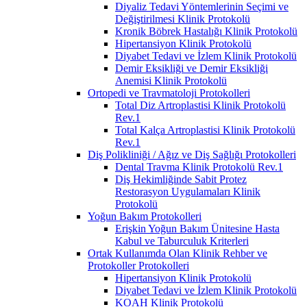
Diyaliz Tedavi Yöntemlerinin Seçimi ve
Değiştirilmesi Klinik Protokolü
Kronik Böbrek Hastalığı Klinik Protokolü
Hipertansiyon Klinik Protokolü
Diyabet Tedavi ve İzlem Klinik Protokolü
Demir Eksikliği ve Demir Eksikliği
Anemisi Klinik Protokolü
Ortopedi ve Travmatoloji Protokolleri
Total Diz Artroplastisi Klinik Protokolü
Rev.1
Total Kalça Artroplastisi Klinik Protokolü
Rev.1
Diş Polikliniği / Ağız ve Diş Sağlığı Protokolleri
Dental Travma Klinik Protokolü Rev.1
Diş Hekimliğinde Sabit Protez
Restorasyon Uygulamaları Klinik
Protokolü
Yoğun Bakım Protokolleri
Erişkin Yoğun Bakım Ünitesine Hasta
Kabul ve Taburculuk Kriterleri
Ortak Kullanımda Olan Klinik Rehber ve
Protokoller Protokolleri
Hipertansiyon Klinik Protokolü
Diyabet Tedavi ve İzlem Klinik Protokolü
KOAH Klinik Protokolü