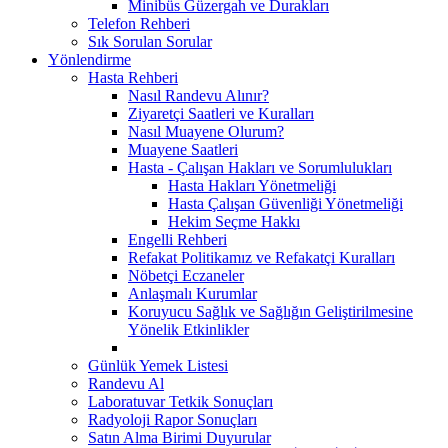
Minibüs Güzergah ve Durakları
Telefon Rehberi
Sık Sorulan Sorular
Yönlendirme
Hasta Rehberi
Nasıl Randevu Alınır?
Ziyaretçi Saatleri ve Kuralları
Nasıl Muayene Olurum?
Muayene Saatleri
Hasta - Çalışan Hakları ve Sorumlulukları
Hasta Hakları Yönetmeliği
Hasta Çalışan Güvenliği Yönetmeliği
Hekim Seçme Hakkı
Engelli Rehberi
Refakat Politikamız ve Refakatçi Kuralları
Nöbetçi Eczaneler
Anlaşmalı Kurumlar
Koruyucu Sağlık ve Sağlığın Geliştirilmesine
Yönelik Etkinlikler
Günlük Yemek Listesi
Randevu Al
Laboratuvar Tetkik Sonuçları
Radyoloji Rapor Sonuçları
Satın Alma Birimi Duyurular