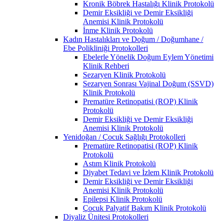
Kronik Böbrek Hastalığı Klinik Protokolü
Demir Eksikliği ve Demir Eksikliği
Anemisi Klinik Protokolü
İnme Klinik Protokolü
Kadın Hastalıkları ve Doğum / Doğumhane /
Ebe Polikliniği Protokolleri
Ebelerle Yönelik Doğum Eylem Yönetimi
Klinik Rehberi
Sezaryen Klinik Protokolü
Sezaryen Sonrası Vajinal Doğum (SSVD)
Klinik Protokolü
Prematüre Retinopatisi (ROP) Klinik
Protokolü
Demir Eksikliği ve Demir Eksikliği
Anemisi Klinik Protokolü
Yenidoğan / Çocuk Sağlığı Protokolleri
Prematüre Retinopatisi (ROP) Klinik
Protokolü
Astım Klinik Protokolü
Diyabet Tedavi ve İzlem Klinik Protokolü
Demir Eksikliği ve Demir Eksikliği
Anemisi Klinik Protokolü
Epilepsi Klinik Protokolü
Çocuk Palyatif Bakım Klinik Protokolü
Diyaliz Ünitesi Protokolleri