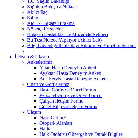
T.C. Sağlık Bakanlığı
Sağlıkta Buluşma Noktası
Akılcı İlaç
Sabim
Alo 171 Sigara Bırakma
Nöbetçi Eczaneler
Bulaşıcı Hastalıklar ile Mücadele Rehberi
Bu Test Nerede Yapılıyor (Akılcı Lab)
Bilgi Güvenliği İhlal Olayı Bildirim ve Yönetim Sistemi
İletişim & Ulaşım
Anketlerimiz
Yatan Hasta Deneyim Anketi
Ayaktan Hasta Deneyim Anketi
Acil Servis Hasta Deneyim Anketi
Öneri ve Görüşleriniz
Hasta Görüş ve Öneri Formu
Personel Görüş ve Öneri Formu
Çalışan İletişim Formu
Genel Bilgi ve İletişim Formu
Ulaşım
Nasıl Gidilir?
Otopark Alanları
Harita
Halk Otobüsü Güzergah ve Durak Bilgileri