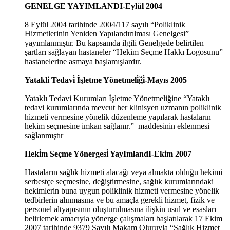
GENELGE YAYIMLANDI-Eylül 2004
8 Eylül 2004 tarihinde 2004/117 sayılı “Poliklinik
Hizmetlerinin Yeniden Yapılandırılması Genelgesi”
yayımlanmıştır. Bu kapsamda ilgili Genelgede belirtilen
şartları sağlayan hastaneler “Hekim Seçme Hakkı Logosunu”
hastanelerine asmaya başlamışlardır.
Yatakli Tedavi̇ İşletme Yönetmeli̇ği̇-Mayıs 2005
Yataklı Tedavi Kurumları İşletme Yönetmeliğine “Yataklı
tedavi kurumlarında mevcut her klinisyen uzmanın poliklinik
hizmeti vermesine yönelik düzenleme yapılarak hastaların
hekim seçmesine imkan sağlanır.” maddesinin eklenmesi
sağlanmıştır
Heki̇m Seçme Yönergesi̇ YayImlandI-Ekim 2007
Hastaların sağlık hizmeti alacağı veya almakta olduğu hekimi
serbestçe seçmesine, değiştirmesine, sağlık kurumlarındaki
hekimlerin buna uygun poliklinik hizmeti vermesine yönelik
tedbirlerin alınmasına ve bu amaçla gerekli hizmet, fizik ve
personel altyapısının oluşturulmasına ilişkin usul ve esasları
belirlemek amacıyla yönerge çalışmaları başlatılarak 17 Ekim
2007 tarihinde 9379 Sayılı Makam Oluruyla “Sağlık Hizmet