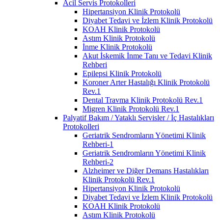
Acil Servis Protokolleri
Hipertansiyon Klinik Protokolü
Diyabet Tedavi ve İzlem Klinik Protokolü
KOAH Klinik Protokolü
Astım Klinik Protokolü
İnme Klinik Protokolü
Akut İskemik İnme Tanı ve Tedavi Klinik
Rehberi
Epilepsi Klinik Protokolü
Koroner Arter Hastalığı Klinik Protokolü
Rev.1
Dental Travma Klinik Protokolü Rev.1
Migren Klinik Protokolü Rev.1
Palyatif Bakım / Yataklı Servisler / İç Hastalıkları
Protokolleri
Geriatrik Sendromların Yönetimi Klinik
Rehberi-1
Geriatrik Sendromların Yönetimi Klinik
Rehberi-2
Alzheimer ve Diğer Demans Hastalıkları
Klinik Protokolü Rev.1
Hipertansiyon Klinik Protokolü
Diyabet Tedavi ve İzlem Klinik Protokolü
KOAH Klinik Protokolü
Astım Klinik Protokolü