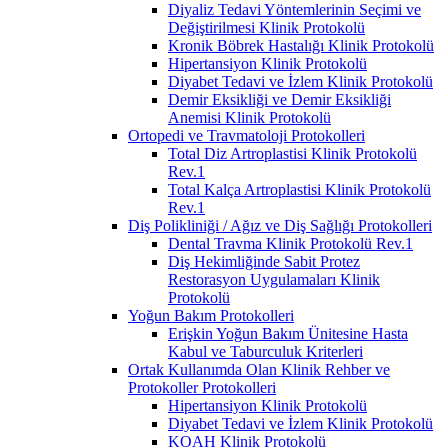
Diyaliz Tedavi Yöntemlerinin Seçimi ve
Değiştirilmesi Klinik Protokolü
Kronik Böbrek Hastalığı Klinik Protokolü
Hipertansiyon Klinik Protokolü
Diyabet Tedavi ve İzlem Klinik Protokolü
Demir Eksikliği ve Demir Eksikliği
Anemisi Klinik Protokolü
Ortopedi ve Travmatoloji Protokolleri
Total Diz Artroplastisi Klinik Protokolü
Rev.1
Total Kalça Artroplastisi Klinik Protokolü
Rev.1
Diş Polikliniği / Ağız ve Diş Sağlığı Protokolleri
Dental Travma Klinik Protokolü Rev.1
Diş Hekimliğinde Sabit Protez
Restorasyon Uygulamaları Klinik
Protokolü
Yoğun Bakım Protokolleri
Erişkin Yoğun Bakım Ünitesine Hasta
Kabul ve Taburculuk Kriterleri
Ortak Kullanımda Olan Klinik Rehber ve
Protokoller Protokolleri
Hipertansiyon Klinik Protokolü
Diyabet Tedavi ve İzlem Klinik Protokolü
KOAH Klinik Protokolü