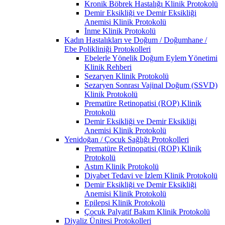
Kronik Böbrek Hastalığı Klinik Protokolü
Demir Eksikliği ve Demir Eksikliği
Anemisi Klinik Protokolü
İnme Klinik Protokolü
Kadın Hastalıkları ve Doğum / Doğumhane /
Ebe Polikliniği Protokolleri
Ebelerle Yönelik Doğum Eylem Yönetimi
Klinik Rehberi
Sezaryen Klinik Protokolü
Sezaryen Sonrası Vajinal Doğum (SSVD)
Klinik Protokolü
Prematüre Retinopatisi (ROP) Klinik
Protokolü
Demir Eksikliği ve Demir Eksikliği
Anemisi Klinik Protokolü
Yenidoğan / Çocuk Sağlığı Protokolleri
Prematüre Retinopatisi (ROP) Klinik
Protokolü
Astım Klinik Protokolü
Diyabet Tedavi ve İzlem Klinik Protokolü
Demir Eksikliği ve Demir Eksikliği
Anemisi Klinik Protokolü
Epilepsi Klinik Protokolü
Çocuk Palyatif Bakım Klinik Protokolü
Diyaliz Ünitesi Protokolleri