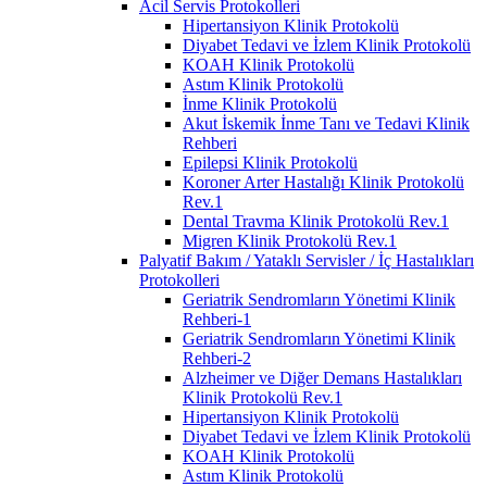
Acil Servis Protokolleri
Hipertansiyon Klinik Protokolü
Diyabet Tedavi ve İzlem Klinik Protokolü
KOAH Klinik Protokolü
Astım Klinik Protokolü
İnme Klinik Protokolü
Akut İskemik İnme Tanı ve Tedavi Klinik
Rehberi
Epilepsi Klinik Protokolü
Koroner Arter Hastalığı Klinik Protokolü
Rev.1
Dental Travma Klinik Protokolü Rev.1
Migren Klinik Protokolü Rev.1
Palyatif Bakım / Yataklı Servisler / İç Hastalıkları
Protokolleri
Geriatrik Sendromların Yönetimi Klinik
Rehberi-1
Geriatrik Sendromların Yönetimi Klinik
Rehberi-2
Alzheimer ve Diğer Demans Hastalıkları
Klinik Protokolü Rev.1
Hipertansiyon Klinik Protokolü
Diyabet Tedavi ve İzlem Klinik Protokolü
KOAH Klinik Protokolü
Astım Klinik Protokolü