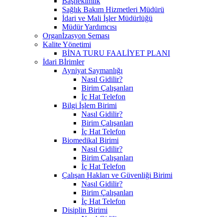
Başhekimlik
Sağlık Bakım Hizmetleri Müdürü
İdari ve Mali İşler Müdürlüğü
Müdür Yardımcısı
Organİzasyon Şeması
Kalite Yönetimi
BİNA TURU FAALİYET PLANI
İdari Bİrimler
Ayniyat Saymanlığı
Nasıl Gidilir?
Birim Çalışanları
İç Hat Telefon
Bilgi İşlem Birimi
Nasıl Gidilir?
Birim Çalışanları
İç Hat Telefon
Biomedikal Birimi
Nasıl Gidilir?
Birim Çalışanları
İç Hat Telefon
Çalışan Hakları ve Güvenliği Birimi
Nasıl Gidilir?
Birim Çalışanları
İç Hat Telefon
Disiplin Birimi