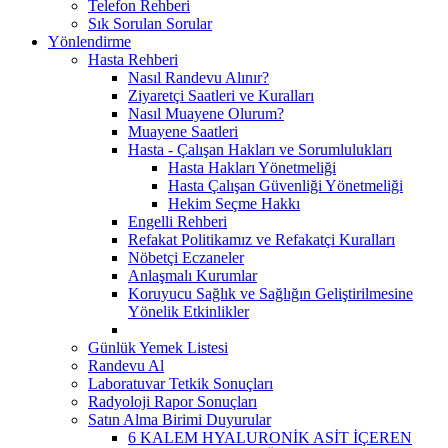
Telefon Rehberi
Sık Sorulan Sorular
Yönlendirme
Hasta Rehberi
Nasıl Randevu Alınır?
Ziyaretçi Saatleri ve Kuralları
Nasıl Muayene Olurum?
Muayene Saatleri
Hasta - Çalışan Hakları ve Sorumlulukları
Hasta Hakları Yönetmeliği
Hasta Çalışan Güvenliği Yönetmeliği
Hekim Seçme Hakkı
Engelli Rehberi
Refakat Politikamız ve Refakatçi Kuralları
Nöbetçi Eczaneler
Anlaşmalı Kurumlar
Koruyucu Sağlık ve Sağlığın Geliştirilmesine
Yönelik Etkinlikler
Günlük Yemek Listesi
Randevu Al
Laboratuvar Tetkik Sonuçları
Radyoloji Rapor Sonuçları
Satın Alma Birimi Duyurular
6 KALEM HYALURONİK ASİT İÇEREN