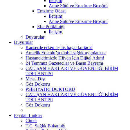
İletişim
Anne Sütü ve Emzirme Broşürü
Emzirme Odası
İletişim
Anne Sütü ve Emzirme Broşürü
Ebe Polikliniği
İletişim
Duyurular
Duyurular
Kanserde erken teşhis hayat kurtarır!
Annelik Yolculuğu mobil sağlık uygulaması
Hastanelerimizde Hijyen İçin Dijital Adım!
24 Temmuz Gazeteciler ve Basın Bayramı
ÇALIŞAN HAKLARI VE GÜVENLİĞİ BİRİM
TOPLANTISI
Mesai Dışı
Göz Doktoru
PSİKİYATRİ DOKTORU
ÇALIŞAN HAKLARI VE GÜVENLİĞİ BİRİM
TOPLANTISI
Göz Doktoru
Faydalı Linkler
Cimer
T.C. Sağlık Bakanlığı