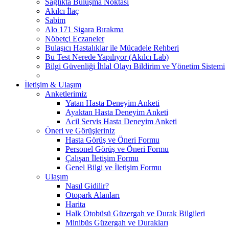
Sağlıkta Buluşma Noktası
Akılcı İlaç
Sabim
Alo 171 Sigara Bırakma
Nöbetçi Eczaneler
Bulaşıcı Hastalıklar ile Mücadele Rehberi
Bu Test Nerede Yapılıyor (Akılcı Lab)
Bilgi Güvenliği İhlal Olayı Bildirim ve Yönetim Sistemi
İletişim & Ulaşım
Anketlerimiz
Yatan Hasta Deneyim Anketi
Ayaktan Hasta Deneyim Anketi
Acil Servis Hasta Deneyim Anketi
Öneri ve Görüşleriniz
Hasta Görüş ve Öneri Formu
Personel Görüş ve Öneri Formu
Çalışan İletişim Formu
Genel Bilgi ve İletişim Formu
Ulaşım
Nasıl Gidilir?
Otopark Alanları
Harita
Halk Otobüsü Güzergah ve Durak Bilgileri
Minibüs Güzergah ve Durakları