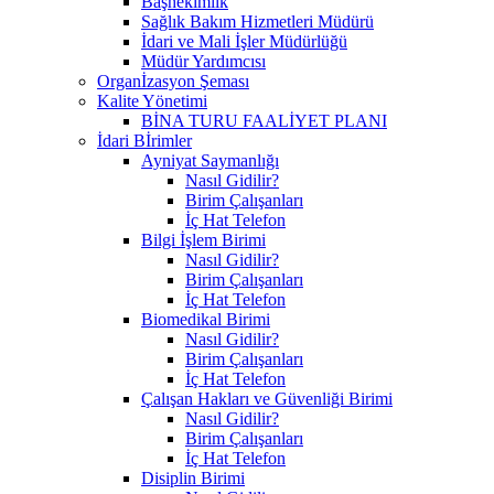
Başhekimlik
Sağlık Bakım Hizmetleri Müdürü
İdari ve Mali İşler Müdürlüğü
Müdür Yardımcısı
Organİzasyon Şeması
Kalite Yönetimi
BİNA TURU FAALİYET PLANI
İdari Bİrimler
Ayniyat Saymanlığı
Nasıl Gidilir?
Birim Çalışanları
İç Hat Telefon
Bilgi İşlem Birimi
Nasıl Gidilir?
Birim Çalışanları
İç Hat Telefon
Biomedikal Birimi
Nasıl Gidilir?
Birim Çalışanları
İç Hat Telefon
Çalışan Hakları ve Güvenliği Birimi
Nasıl Gidilir?
Birim Çalışanları
İç Hat Telefon
Disiplin Birimi