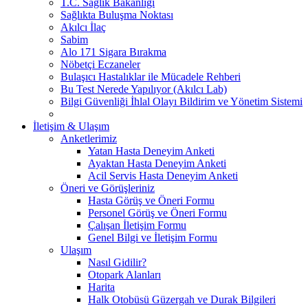
T.C. Sağlık Bakanlığı
Sağlıkta Buluşma Noktası
Akılcı İlaç
Sabim
Alo 171 Sigara Bırakma
Nöbetçi Eczaneler
Bulaşıcı Hastalıklar ile Mücadele Rehberi
Bu Test Nerede Yapılıyor (Akılcı Lab)
Bilgi Güvenliği İhlal Olayı Bildirim ve Yönetim Sistemi
İletişim & Ulaşım
Anketlerimiz
Yatan Hasta Deneyim Anketi
Ayaktan Hasta Deneyim Anketi
Acil Servis Hasta Deneyim Anketi
Öneri ve Görüşleriniz
Hasta Görüş ve Öneri Formu
Personel Görüş ve Öneri Formu
Çalışan İletişim Formu
Genel Bilgi ve İletişim Formu
Ulaşım
Nasıl Gidilir?
Otopark Alanları
Harita
Halk Otobüsü Güzergah ve Durak Bilgileri