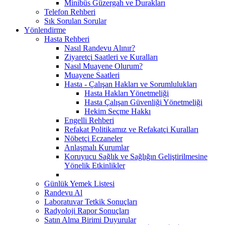
Minibüs Güzergah ve Durakları
Telefon Rehberi
Sık Sorulan Sorular
Yönlendirme
Hasta Rehberi
Nasıl Randevu Alınır?
Ziyaretçi Saatleri ve Kuralları
Nasıl Muayene Olurum?
Muayene Saatleri
Hasta - Çalışan Hakları ve Sorumlulukları
Hasta Hakları Yönetmeliği
Hasta Çalışan Güvenliği Yönetmeliği
Hekim Seçme Hakkı
Engelli Rehberi
Refakat Politikamız ve Refakatçi Kuralları
Nöbetçi Eczaneler
Anlaşmalı Kurumlar
Koruyucu Sağlık ve Sağlığın Geliştirilmesine
Yönelik Etkinlikler
Günlük Yemek Listesi
Randevu Al
Laboratuvar Tetkik Sonuçları
Radyoloji Rapor Sonuçları
Satın Alma Birimi Duyurular