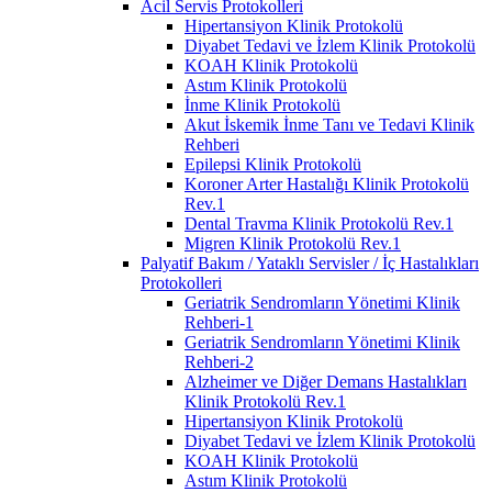
Acil Servis Protokolleri
Hipertansiyon Klinik Protokolü
Diyabet Tedavi ve İzlem Klinik Protokolü
KOAH Klinik Protokolü
Astım Klinik Protokolü
İnme Klinik Protokolü
Akut İskemik İnme Tanı ve Tedavi Klinik
Rehberi
Epilepsi Klinik Protokolü
Koroner Arter Hastalığı Klinik Protokolü
Rev.1
Dental Travma Klinik Protokolü Rev.1
Migren Klinik Protokolü Rev.1
Palyatif Bakım / Yataklı Servisler / İç Hastalıkları
Protokolleri
Geriatrik Sendromların Yönetimi Klinik
Rehberi-1
Geriatrik Sendromların Yönetimi Klinik
Rehberi-2
Alzheimer ve Diğer Demans Hastalıkları
Klinik Protokolü Rev.1
Hipertansiyon Klinik Protokolü
Diyabet Tedavi ve İzlem Klinik Protokolü
KOAH Klinik Protokolü
Astım Klinik Protokolü