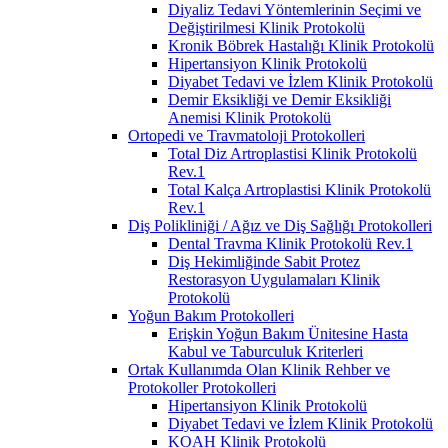
Diyaliz Tedavi Yöntemlerinin Seçimi ve
Değiştirilmesi Klinik Protokolü
Kronik Böbrek Hastalığı Klinik Protokolü
Hipertansiyon Klinik Protokolü
Diyabet Tedavi ve İzlem Klinik Protokolü
Demir Eksikliği ve Demir Eksikliği
Anemisi Klinik Protokolü
Ortopedi ve Travmatoloji Protokolleri
Total Diz Artroplastisi Klinik Protokolü
Rev.1
Total Kalça Artroplastisi Klinik Protokolü
Rev.1
Diş Polikliniği / Ağız ve Diş Sağlığı Protokolleri
Dental Travma Klinik Protokolü Rev.1
Diş Hekimliğinde Sabit Protez
Restorasyon Uygulamaları Klinik
Protokolü
Yoğun Bakım Protokolleri
Erişkin Yoğun Bakım Ünitesine Hasta
Kabul ve Taburculuk Kriterleri
Ortak Kullanımda Olan Klinik Rehber ve
Protokoller Protokolleri
Hipertansiyon Klinik Protokolü
Diyabet Tedavi ve İzlem Klinik Protokolü
KOAH Klinik Protokolü