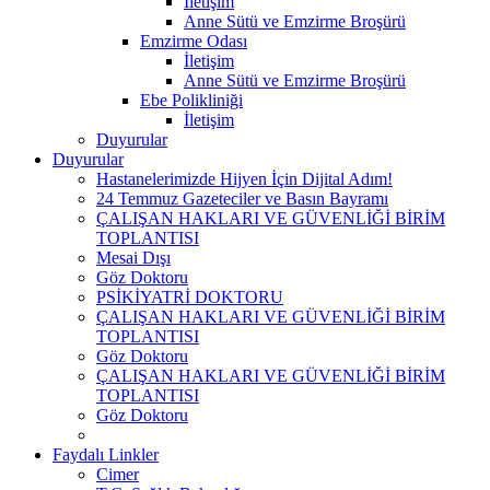
İletişim
Anne Sütü ve Emzirme Broşürü
Emzirme Odası
İletişim
Anne Sütü ve Emzirme Broşürü
Ebe Polikliniği
İletişim
Duyurular
Duyurular
Hastanelerimizde Hijyen İçin Dijital Adım!
24 Temmuz Gazeteciler ve Basın Bayramı
ÇALIŞAN HAKLARI VE GÜVENLİĞİ BİRİM
TOPLANTISI
Mesai Dışı
Göz Doktoru
PSİKİYATRİ DOKTORU
ÇALIŞAN HAKLARI VE GÜVENLİĞİ BİRİM
TOPLANTISI
Göz Doktoru
ÇALIŞAN HAKLARI VE GÜVENLİĞİ BİRİM
TOPLANTISI
Göz Doktoru
Faydalı Linkler
Cimer