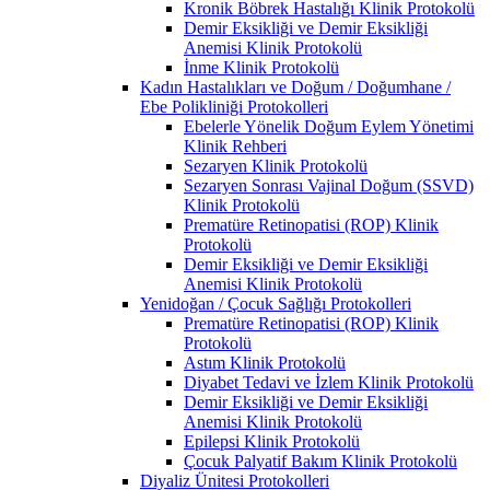
Kronik Böbrek Hastalığı Klinik Protokolü
Demir Eksikliği ve Demir Eksikliği
Anemisi Klinik Protokolü
İnme Klinik Protokolü
Kadın Hastalıkları ve Doğum / Doğumhane /
Ebe Polikliniği Protokolleri
Ebelerle Yönelik Doğum Eylem Yönetimi
Klinik Rehberi
Sezaryen Klinik Protokolü
Sezaryen Sonrası Vajinal Doğum (SSVD)
Klinik Protokolü
Prematüre Retinopatisi (ROP) Klinik
Protokolü
Demir Eksikliği ve Demir Eksikliği
Anemisi Klinik Protokolü
Yenidoğan / Çocuk Sağlığı Protokolleri
Prematüre Retinopatisi (ROP) Klinik
Protokolü
Astım Klinik Protokolü
Diyabet Tedavi ve İzlem Klinik Protokolü
Demir Eksikliği ve Demir Eksikliği
Anemisi Klinik Protokolü
Epilepsi Klinik Protokolü
Çocuk Palyatif Bakım Klinik Protokolü
Diyaliz Ünitesi Protokolleri