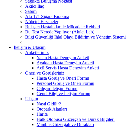
Sağlıkta Buluşma Noktası
Akılcı İlaç
Sabim
Alo 171 Sigara Bırakma
Nöbetçi Eczaneler
Bulaşıcı Hastalıklar ile Mücadele Rehberi
Bu Test Nerede Yapılıyor (Akılcı Lab)
Bilgi Güvenliği İhlal Olayı Bildirim ve Yönetim Sistemi
İletişim & Ulaşım
Anketlerimiz
Yatan Hasta Deneyim Anketi
Ayaktan Hasta Deneyim Anketi
Acil Servis Hasta Deneyim Anketi
Öneri ve Görüşleriniz
Hasta Görüş ve Öneri Formu
Personel Görüş ve Öneri Formu
Çalışan İletişim Formu
Genel Bilgi ve İletişim Formu
Ulaşım
Nasıl Gidilir?
Otopark Alanları
Harita
Halk Otobüsü Güzergah ve Durak Bilgileri
Minibüs Güzergah ve Durakları