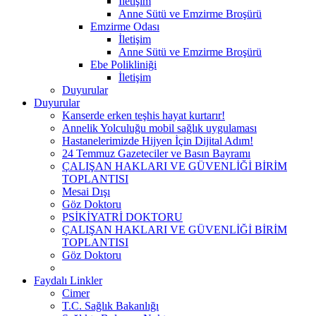
İletişim
Anne Sütü ve Emzirme Broşürü
Emzirme Odası
İletişim
Anne Sütü ve Emzirme Broşürü
Ebe Polikliniği
İletişim
Duyurular
Duyurular
Kanserde erken teşhis hayat kurtarır!
Annelik Yolculuğu mobil sağlık uygulaması
Hastanelerimizde Hijyen İçin Dijital Adım!
24 Temmuz Gazeteciler ve Basın Bayramı
ÇALIŞAN HAKLARI VE GÜVENLİĞİ BİRİM
TOPLANTISI
Mesai Dışı
Göz Doktoru
PSİKİYATRİ DOKTORU
ÇALIŞAN HAKLARI VE GÜVENLİĞİ BİRİM
TOPLANTISI
Göz Doktoru
Faydalı Linkler
Cimer
T.C. Sağlık Bakanlığı