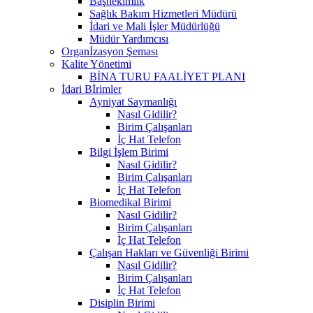
Başhekimlik
Sağlık Bakım Hizmetleri Müdürü
İdari ve Mali İşler Müdürlüğü
Müdür Yardımcısı
Organİzasyon Şeması
Kalite Yönetimi
BİNA TURU FAALİYET PLANI
İdari Bİrimler
Ayniyat Saymanlığı
Nasıl Gidilir?
Birim Çalışanları
İç Hat Telefon
Bilgi İşlem Birimi
Nasıl Gidilir?
Birim Çalışanları
İç Hat Telefon
Biomedikal Birimi
Nasıl Gidilir?
Birim Çalışanları
İç Hat Telefon
Çalışan Hakları ve Güvenliği Birimi
Nasıl Gidilir?
Birim Çalışanları
İç Hat Telefon
Disiplin Birimi