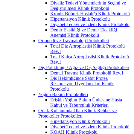
Diyaliz Tedavi Yöntemlerinin Seçimi ve
Değiştirilmesi Klinik Protokolü
Kronik Böbrek Hastalığı Klinik Protokolü
Hipertansiyon Klinik Protokolü
Diyabet Tedavi ve İzlem Klinik Protokolü
Demir Eksikliği ve Demir Eksikliği
Anemisi Klinik Protokolü
Ortopedi ve Travmatoloji Protokolleri
Total Diz Artroplastisi Klinik Protokolü
Rev.1
Total Kalça Artroplastisi Klinik Protokolü
Rev.1
Diş Polikliniği / Ağız ve Diş Sağlığı Protokolleri
Dental Travma Klinik Protokolü Rev.1
Diş Hekimliğinde Sabit Protez
Restorasyon Uygulamaları Klinik
Protokolü
Yoğun Bakım Protokolleri
Erişkin Yoğun Bakım Ünitesine Hasta
Kabul ve Taburculuk Kriterleri
Ortak Kullanımda Olan Klinik Rehber ve
Protokoller Protokolleri
Hipertansiyon Klinik Protokolü
Diyabet Tedavi ve İzlem Klinik Protokolü
KOAH Klinik Protokolü