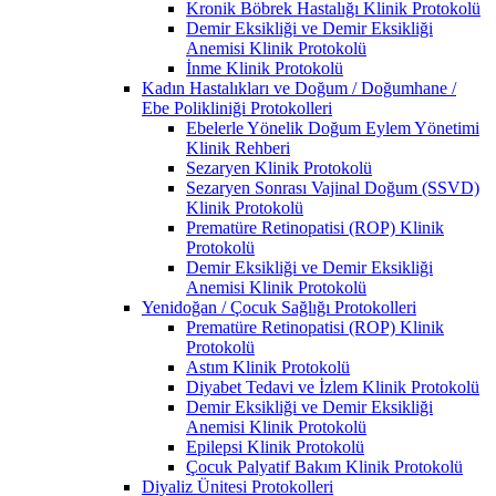
Kronik Böbrek Hastalığı Klinik Protokolü
Demir Eksikliği ve Demir Eksikliği
Anemisi Klinik Protokolü
İnme Klinik Protokolü
Kadın Hastalıkları ve Doğum / Doğumhane /
Ebe Polikliniği Protokolleri
Ebelerle Yönelik Doğum Eylem Yönetimi
Klinik Rehberi
Sezaryen Klinik Protokolü
Sezaryen Sonrası Vajinal Doğum (SSVD)
Klinik Protokolü
Prematüre Retinopatisi (ROP) Klinik
Protokolü
Demir Eksikliği ve Demir Eksikliği
Anemisi Klinik Protokolü
Yenidoğan / Çocuk Sağlığı Protokolleri
Prematüre Retinopatisi (ROP) Klinik
Protokolü
Astım Klinik Protokolü
Diyabet Tedavi ve İzlem Klinik Protokolü
Demir Eksikliği ve Demir Eksikliği
Anemisi Klinik Protokolü
Epilepsi Klinik Protokolü
Çocuk Palyatif Bakım Klinik Protokolü
Diyaliz Ünitesi Protokolleri