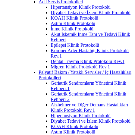
Acil Servis Protokolleri
Hipertansiyon Klinik Protokolü
Diyabet Tedavi ve İzlem Klinik Protokolü
KOAH Klinik Protokolü
Astım Klinik Protokolü
İnme Klinik Protokolü
Akut İskemik İnme Tanı ve Tedavi Klinik
Rehberi
Epilepsi Klinik Protokolü
Koroner Arter Hastalığı Klinik Protokolü
Rev.1
Dental Travma Klinik Protokolü Rev.1
Migren Klinik Protokolü Rev.1
Palyatif Bakım / Yataklı Servisler / İç Hastalıkları
Protokolleri
Geriatrik Sendromların Yönetimi Klinik
Rehberi-1
Geriatrik Sendromların Yönetimi Klinik
Rehberi-2
Alzheimer ve Diğer Demans Hastalıkları
Klinik Protokolü Rev.1
Hipertansiyon Klinik Protokolü
Diyabet Tedavi ve İzlem Klinik Protokolü
KOAH Klinik Protokolü
Astım Klinik Protokolü