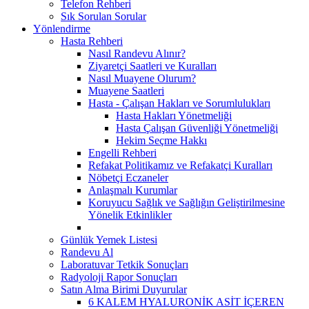
Telefon Rehberi
Sık Sorulan Sorular
Yönlendirme
Hasta Rehberi
Nasıl Randevu Alınır?
Ziyaretçi Saatleri ve Kuralları
Nasıl Muayene Olurum?
Muayene Saatleri
Hasta - Çalışan Hakları ve Sorumlulukları
Hasta Hakları Yönetmeliği
Hasta Çalışan Güvenliği Yönetmeliği
Hekim Seçme Hakkı
Engelli Rehberi
Refakat Politikamız ve Refakatçi Kuralları
Nöbetçi Eczaneler
Anlaşmalı Kurumlar
Koruyucu Sağlık ve Sağlığın Geliştirilmesine
Yönelik Etkinlikler
Günlük Yemek Listesi
Randevu Al
Laboratuvar Tetkik Sonuçları
Radyoloji Rapor Sonuçları
Satın Alma Birimi Duyurular
6 KALEM HYALURONİK ASİT İÇEREN