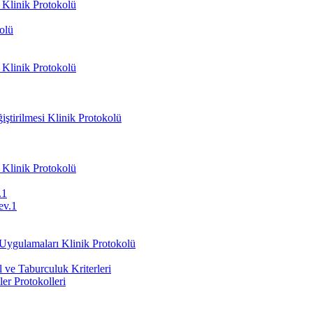
 Klinik Protokolü
olü
 Klinik Protokolü
ştirilmesi Klinik Protokolü
 Klinik Protokolü
.1
ev.1
 Uygulamaları Klinik Protokolü
ve Taburculuk Kriterleri
er Protokolleri