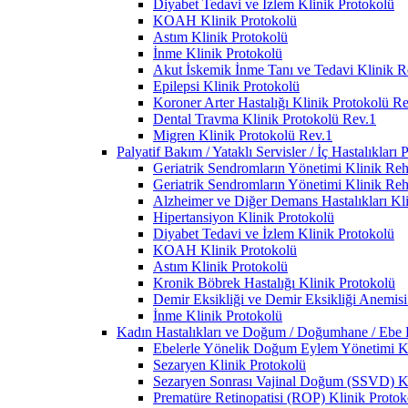
Diyabet Tedavi ve İzlem Klinik Protokolü
KOAH Klinik Protokolü
Astım Klinik Protokolü
İnme Klinik Protokolü
Akut İskemik İnme Tanı ve Tedavi Klinik R
Epilepsi Klinik Protokolü
Koroner Arter Hastalığı Klinik Protokolü R
Dental Travma Klinik Protokolü Rev.1
Migren Klinik Protokolü Rev.1
Palyatif Bakım / Yataklı Servisler / İç Hastalıkları 
Geriatrik Sendromların Yönetimi Klinik Reh
Geriatrik Sendromların Yönetimi Klinik Reh
Alzheimer ve Diğer Demans Hastalıkları Kl
Hipertansiyon Klinik Protokolü
Diyabet Tedavi ve İzlem Klinik Protokolü
KOAH Klinik Protokolü
Astım Klinik Protokolü
Kronik Böbrek Hastalığı Klinik Protokolü
Demir Eksikliği ve Demir Eksikliği Anemisi
İnme Klinik Protokolü
Kadın Hastalıkları ve Doğum / Doğumhane / Ebe Po
Ebelerle Yönelik Doğum Eylem Yönetimi Kl
Sezaryen Klinik Protokolü
Sezaryen Sonrası Vajinal Doğum (SSVD) Kl
Prematüre Retinopatisi (ROP) Klinik Protok