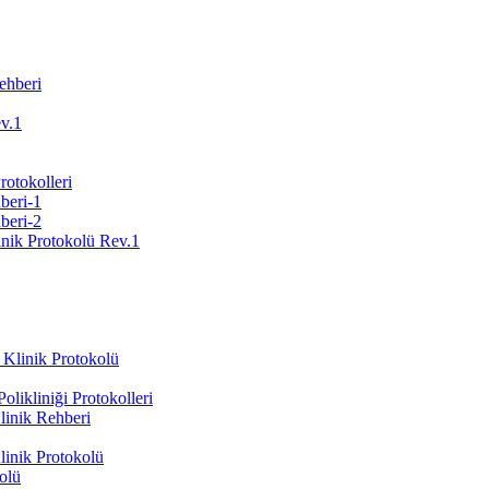
ehberi
ev.1
Protokolleri
beri-1
beri-2
inik Protokolü Rev.1
 Klinik Protokolü
likliniği Protokolleri
inik Rehberi
inik Protokolü
olü