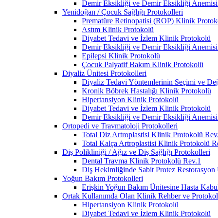
Demir Eksikliği ve Demir Eksikliği Anemisi
Yenidoğan / Çocuk Sağlığı Protokolleri
Prematüre Retinopatisi (ROP) Klinik Protok
Astım Klinik Protokolü
Diyabet Tedavi ve İzlem Klinik Protokolü
Demir Eksikliği ve Demir Eksikliği Anemisi
Epilepsi Klinik Protokolü
Çocuk Palyatif Bakım Klinik Protokolü
Diyaliz Ünitesi Protokolleri
Diyaliz Tedavi Yöntemlerinin Seçimi ve Deği
Kronik Böbrek Hastalığı Klinik Protokolü
Hipertansiyon Klinik Protokolü
Diyabet Tedavi ve İzlem Klinik Protokolü
Demir Eksikliği ve Demir Eksikliği Anemisi
Ortopedi ve Travmatoloji Protokolleri
Total Diz Artroplastisi Klinik Protokolü Rev
Total Kalça Artroplastisi Klinik Protokolü R
Diş Polikliniği / Ağız ve Diş Sağlığı Protokolleri
Dental Travma Klinik Protokolü Rev.1
Diş Hekimliğinde Sabit Protez Restorasyon
Yoğun Bakım Protokolleri
Erişkin Yoğun Bakım Ünitesine Hasta Kabul 
Ortak Kullanımda Olan Klinik Rehber ve Protokoll
Hipertansiyon Klinik Protokolü
Diyabet Tedavi ve İzlem Klinik Protokolü