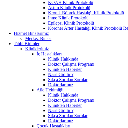
KOAH Klinik Protokolü
Astım Klinik Protokolü
Kronik Böbrek Hastalığı Klinik Protokolü
İnme Klinik Protokolü
Epilepsi Klinik Protokolü
Koroner Arter Hastalığı Klinik Protokolü R
Hizmet Binalarımız
Merkez Binası
Tıbbi Birimler
Kliniklerimiz
İç Hastalıkları
Klinik Hakkında
Doktor Çalışma Programı
Klinikten Haberler
Nasıl Gidilir ?
Sıkça Sorulan Sorular
Doktorlarımız
Aile Hekimliği
Klinik Hakkında
Doktor Çalışma Programı
Klinikten Haberler
Nasıl Gidilir ?
Sıkça Sorulan Sorular
Doktorlarımız
Çocuk Hastalıkları