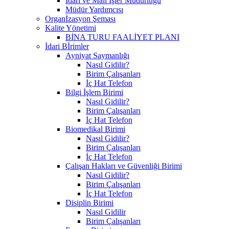
İdari ve Mali İşler Müdürlüğü
Müdür Yardımcısı
Organİzasyon Şeması
Kalite Yönetimi
BİNA TURU FAALİYET PLANI
İdari Bİrimler
Ayniyat Saymanlığı
Nasıl Gidilir?
Birim Çalışanları
İç Hat Telefon
Bilgi İşlem Birimi
Nasıl Gidilir?
Birim Çalışanları
İç Hat Telefon
Biomedikal Birimi
Nasıl Gidilir?
Birim Çalışanları
İç Hat Telefon
Çalışan Hakları ve Güvenliği Birimi
Nasıl Gidilir?
Birim Çalışanları
İç Hat Telefon
Disiplin Birimi
Nasıl Gidilir
Birim Çalışanları